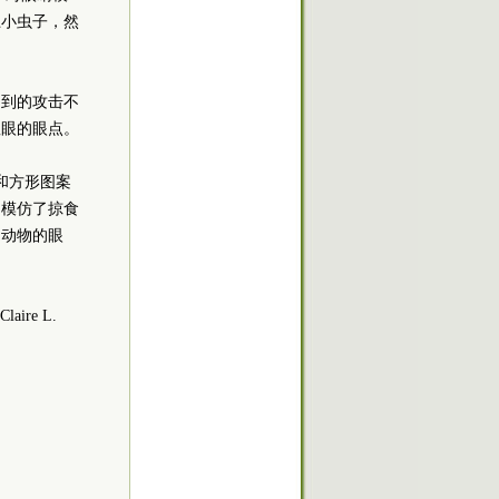
上小虫子，然
受到的攻击不
显眼的眼点。
形和方形图案
们模仿了掠食
它动物的眼
laire L.