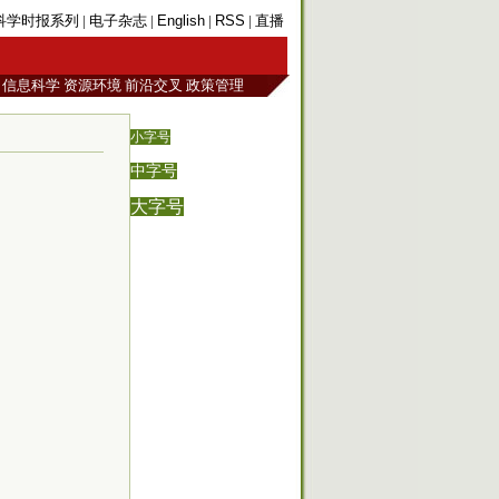
科学时报系列
|
电子杂志
|
English
|
RSS
|
直播
信息科学
资源环境
前沿交叉
政策管理
小字号
中字号
大字号