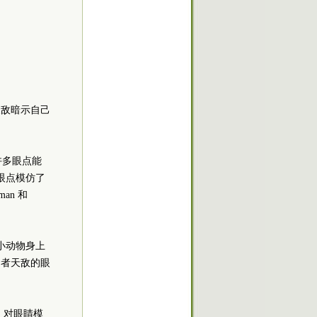
天敌暗示自己
许多眼点能
眼点模仿了
an 和
小动物身上
食者天敌的眼
等、对眼睛模