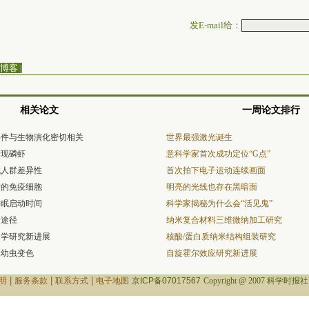
发E-mail给：
博客
|
相关论文
一周论文排行
事件与生物演化密切相关
世界最强激光诞生
发现磷虾
意科学家首次成功定位“G点”
代人群差异性
首次拍下电子运动连续画面
老的免疫细胞
明亮的光线也存在黑暗面
睡眠启动时间
科学家揭秘为什么会“活见鬼”
新途径
纳米复合材料三维微纳加工研究
力学研究新进展
核酸/蛋白质纳米结构组装研究
蝶幼虫变色
自旋霍尔效应研究新进展
|
|
|
明
服务条款
联系方式
电子地图
京ICP备07017567
Copyright @ 2007 科学时报社 Al