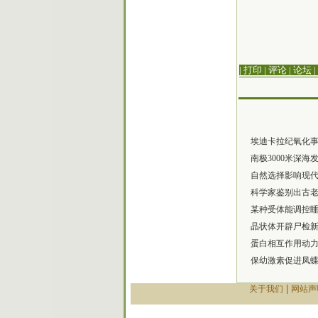
| 打印
|
评论
|
论坛
|
埃迪卡拉纪氧化
南极3000米深海
自然选择影响现
科学家鉴别出古
某种受体能调控
晶状体开辟尸检
蛋白相互作用动
保幼激素促进凤
|
关于我们
网站声