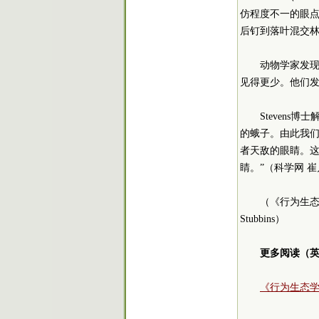
仿程度不一的眼
后钉到落叶混交
动物学家发
见得更少。他们
Steven
的蛾子。由此我
者天敌的眼睛。
睛。”（科学网 崔
（《行为生
Stubbins）
更多阅读（
《行为生态