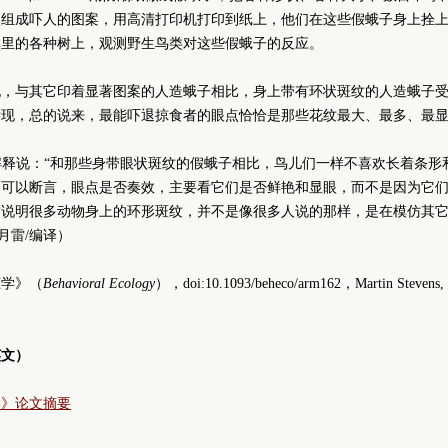
点组成吓人的图案，用高清打印机打印到纸上，他们在这些假蛾子身上拴
林里的各种树上，观测野生鸟类对这些假蛾子的反应。
现，与其它印着显著图案的人造蛾子相比，身上带有环状斑纹的人造蛾子
发现，总的说来，最能吓退掠食者的眼点恰恰是那些花纹最大、最多、最
s博士解释说：“和那些身带眼状斑纹的假蛾子相比，鸟儿们一样不喜欢长着条
们可以断言，眼点是否奏效，主要看它们是否鲜艳和显眼，而不是因为它
这说明很多动物身上的环形斑纹，并不是像很多人说的那样，是在模仿其
月雷/编译）
态学》（
Behavioral Ecology
），doi:10.1093/beheco/arm162，Martin Stevens, C
英文）
学》论文摘要