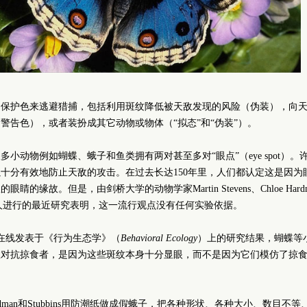
用保护色来逃避猎捕，包括利用斑纹降低被天敌发现的风险（伪装），向
警告色），或者装扮成其它动物或物体（“拟态”和“伪装”）。
多小动物例如蝴蝶、蛾子和鱼类拥有两对甚至多对“眼点”（eye spot）。
十分有效地防止天敌的攻击。在过去长达150年里，人们都认定这是因为
睛的缘故。但是，由剑桥大学的动物学家Martin Stevens、Chloe Hardm
bbins等人进行的最近研究表明，这一流行观点没有任何实验依据。
日在线发表于《行为生态学》（
Behavioral Ecology
）上的研究结果，蝴蝶等
效对抗掠食者，是因为这些斑纹本身十分显眼，而不是因为它们模仿了掠
、Hardman和Stubbins用防潮纸做成假蛾子，把各种形状、各种大小、数目不