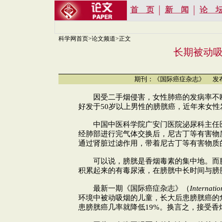
首 页
新 闻
论 
│
│
科学网首页
>
论文频道
>正文
长期被动
期刊：《国际癌症杂志》 发布时间：20
因受二手烟侵害，女性肺癌的发病率不
好发于50岁以上男性的膀胱癌，近年来女
中国中医科学院广安门医院泌尿科主任
经肺部进行完气体交换后，尼古丁等有害物
通过肾脏过滤作用，带着尼古丁等有害物质
可以说，膀胱是香烟毒素的集中地。而
积累起来的有毒尿液，在膀胱中长时间与膀
最新一期《国际癌症杂志》（
Internatio
环境中被动吸烟的儿童，长大后患膀胱癌的
患膀胱癌几率就降低19%。换言之，接受