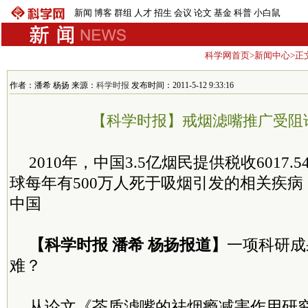
新闻
博客
群组
人才
招生
会议
论文
基金
科普
小白鼠
科学网首页
>
新闻中心
>正
作者：潘希 杨扬 来源：
科学时报
发布时间：2011-5-12 9:33:16
【科学时报】戒烟滤嘴推广受阻谁
2010年，中国3.5亿烟民提供税收6017
球每年有500万人死于吸烟引发的相关疾病
中国
【科学时报 潘希 杨扬报道】
一项科研成
难？
从论文《茶质滤嘴的祛烟瘾减害作用研