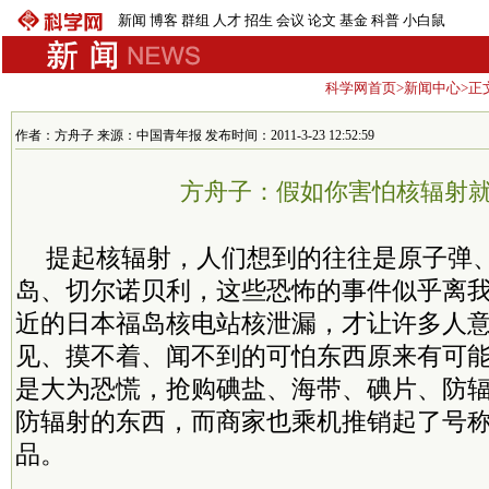
新闻
博客
群组
人才
招生
会议
论文
基金
科普
小白鼠
科学网首页
>
新闻中心
>正
作者：方舟子 来源：中国青年报 发布时间：2011-3-23 12:52:59
方舟子：假如你害怕核辐射
提起核辐射，人们想到的往往是原子弹
岛、切尔诺贝利，这些恐怖的事件似乎离
近的日本福岛核电站核泄漏，才让许多人
见、摸不着、闻不到的可怕东西原来有可
是大为恐慌，抢购碘盐、海带、碘片、防
防辐射的东西，而商家也乘机推销起了号
品。