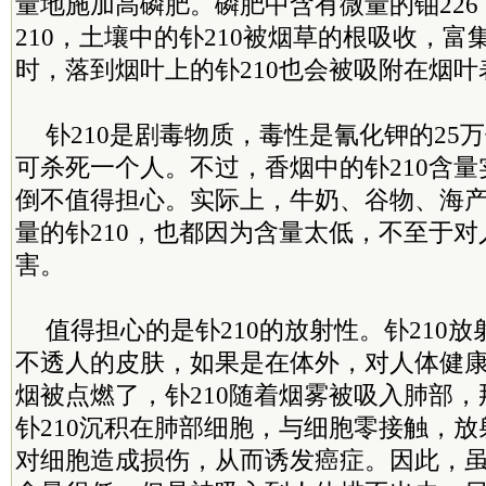
量地施加高磷肥。磷肥中含有微量的铀226
210，土壤中的钋210被烟草的根吸收，
时，落到烟叶上的钋210也会被吸附在烟叶
钋210是剧毒物质，毒性是氰化钾的25万
可杀死一个人。不过，香烟中的钋210含
倒不值得担心。实际上，牛奶、谷物、海
量的钋210，也都因为含量太低，不至于
害。
值得担心的是钋210的放射性。钋210
不透人的皮肤，如果是在体外，对人体健
烟被点燃了，钋210随着烟雾被吸入肺部
钋210沉积在肺部细胞，与细胞零接触，
对细胞造成损伤，从而诱发癌症。因此，虽