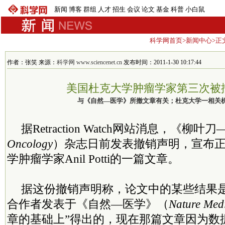
新闻
博客
群组
人才
招生
会议
论文
基金
科普
小白鼠
科学网首页
>
新闻中心
>正
作者：张笑 来源：
科学网 www.sciencenet.cn
发布时间：2011-1-30 10:17:44
美国杜克大学肿瘤学家第三次被
与《自然—医学》所撤文章有关；杜克大学一相关
据Retraction Watch网站消息，《柳
Oncology
）杂志日前发表撤销声明，宣布
学肿瘤学家Anil Potti的一篇文章。
据这份撤销声明称，论文中的某些结果是“在An
合作者发表于《自然—医学》（
Nature Med
章的基础上”得出的，现在那篇文章因为数