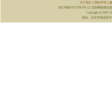
|
|
关于我们
网站声明
京ICP备07017567号-12
互联网新闻信息服
Copyright @ 2007-
地址：北京市海淀区中关村