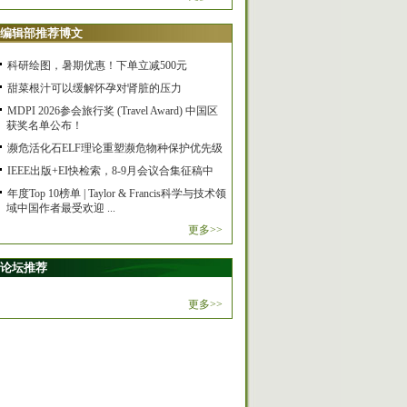
编辑部推荐博文
科研绘图，暑期优惠！下单立减500元
甜菜根汁可以缓解怀孕对肾脏的压力
MDPI 2026参会旅行奖 (Travel Award) 中国区
获奖名单公布！
濒危活化石ELF理论重塑濒危物种保护优先级
IEEE出版+EI快检索，8-9月会议合集征稿中
年度Top 10榜单 | Taylor & Francis科学与技术领
域中国作者最受欢迎 ...
更多>>
论坛推荐
更多>>