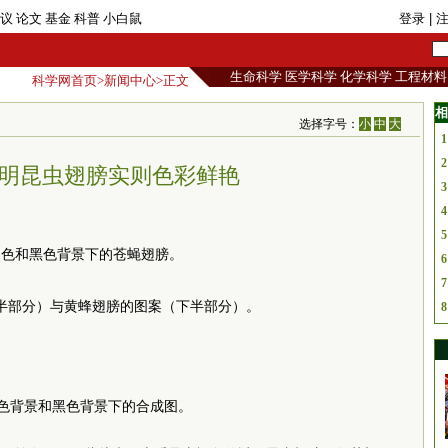
议
论文
基金
科普
小白鼠
登录
| 
生命科学
医学科学
化学科学
工程材料
科学网首页
>
新闻中心
>正文
相
选择字号：
小
中
大
1
2
明昆虫翅膀实则色彩鲜艳
3
4
5
白色和黑色背景下的苍蝇翅膀。
6
7
半部分）与黄蜂翅膀的图案（下半部分）。
8
色背景和黑色背景下的合成图。