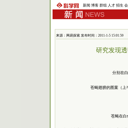
新闻
博客
群组
人才
招生
会
来源：网易探索 发布时间：2011-1-5 15:01:59
研究发现透
分别在
苍蝇翅膀的图案（上
苍蝇在白