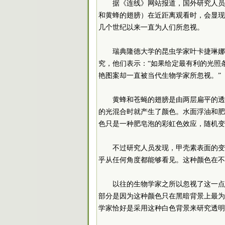
据《连线》网站报道，国外研究人员
和黄蜂的翅膀）在近距离观看时，会显现
几个世纪以来一直为人们所忽视。
瑞典隆德大学的昆虫学家叶卡捷琳娜
究，他们表示：“如果给定最有利的光照
艳图案却一直被当代生物学家所忽视。”
黄蜂和苍蝇的翅膀是由两层扁平的透
的光混合时就产生了颜色。水面浮油和肥
色只是一种肥皂泡的彩虹色效应，随机变
不过研究人员发现，甲壳素表面的变
乎从任何角度都能够看见。这种颜色在不
以往的生物学家之所以忽视了这一点
部分是因为这种颜色只在黑暗背景上最为
学家恰好是采用这种白色背景来研究透明