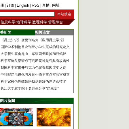
注册
|
订阅
|
English
|
RSS
|
直播
|
网址
|
手机版
信息科学
地球科学
数理科学
管理综合
关新闻
相关论文
《昆虫知识》变更刊名为《应用昆虫学报》
国际学术刊物首次刊登小学生完成的研究论文
大学新生喜食昆虫 军训两天吃掉20只蚂蚁
科学家称头部斑点可判断黄蜂是否具有攻击性
我国科学家揭开巧克力色蚁蚕基因突变之谜
中科院昆虫进化与发育生物学重点实验室成立
科学家模仿蝴蝶翅膀找到最难伪造造币技术
长江大学农学院千名师生分享“昆虫宴”
图片新闻