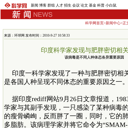
新闻
博客
群组
人才
招生
会议
论文
基金
科普
小白鼠
科学网首页
>
新闻中心
>正
来源：环球网 发布时间：2010-9-27 10:58:33
印度科学家发现与肥胖密切相
该病毒是不同人种体态各异重要原因
印度一科学家发现了一种与肥胖密切相
是各国人种呈现不同体态的重要原因之一
据印度rediff网站9月26日文章报道，1
学家与其副手发现，一只感染了某种病毒
的瘦骨嶙峋，反而胖了一圈，同时，它的
多脂肪。该病理学家并将它命令为“SMAM-