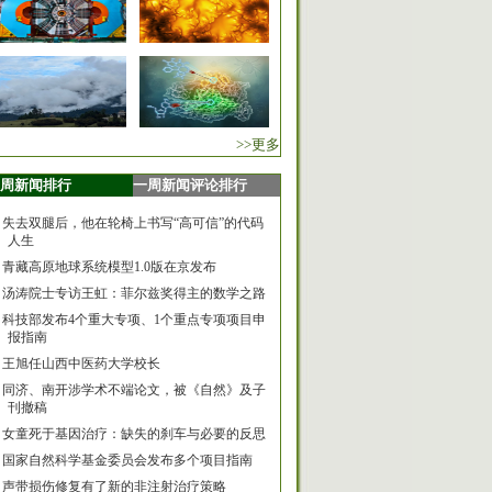
>>更多
周新闻排行
一周新闻评论排行
失去双腿后，他在轮椅上书写“高可信”的代码
人生
青藏高原地球系统模型1.0版在京发布
汤涛院士专访王虹：菲尔兹奖得主的数学之路
科技部发布4个重大专项、1个重点专项项目申
报指南
王旭任山西中医药大学校长
同济、南开涉学术不端论文，被《自然》及子
刊撤稿
女童死于基因治疗：缺失的刹车与必要的反思
国家自然科学基金委员会发布多个项目指南
声带损伤修复有了新的非注射治疗策略