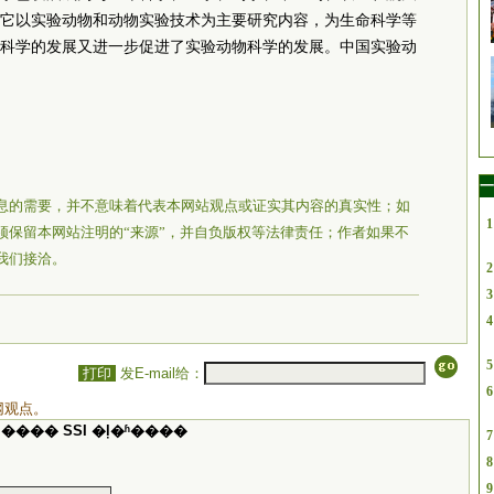
它以实验动物和动物实验技术为主要研究内容，为生命科学等
科学的发展又进一步促进了实验动物科学的发展。中国实验动
一
息的需要，并不意味着代表本网站观点或证实其内容的真实性；如
1
须保留本网站注明的“来源”，并自负版权等法律责任；作者如果不
我们接洽。
2
3
4
5
打印
发E-mail给：
6
网观点。
���� SSI �ļ�ʱ����
7
8
9