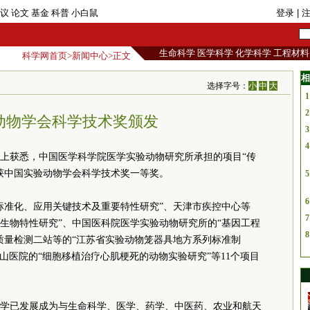
议
论文
基金
科普
小白鼠
登录
| 
生命科学
医学科学
化学科学
工程材料
科学网首页
>
新闻中心
>正文
相
选择字号：
小
中
大
1
2
动物学会科学技术奖颁发
3
4
上获悉，中国医学科学院医学实验动物研究所承担的项目“传
获中国实验动物学会科学技术奖一等奖。
5
6
标准化、应用关键技术及重要特性研究”、天津市疾控中心等
7
势生物特性研究”、中国医科院医学实验动物研究所的“基因工程
8
质量检测二站等的“江苏省实验动物笼器具地方系列标准制
山医院的“细胞移植治疗心肌梗死的动物实验研究”等11个项目
学已发展成为与生命科学、医学、药学、中医药、农业和航天