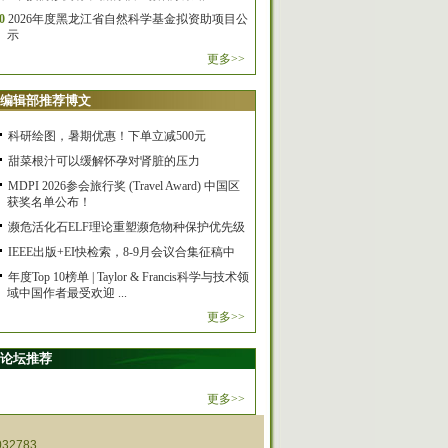
0
2026年度黑龙江省自然科学基金拟资助项目公
示
更多>>
编辑部推荐博文
科研绘图，暑期优惠！下单立减500元
甜菜根汁可以缓解怀孕对肾脏的压力
MDPI 2026参会旅行奖 (Travel Award) 中国区
获奖名单公布！
濒危活化石ELF理论重塑濒危物种保护优先级
IEEE出版+EI快检索，8-9月会议合集征稿中
年度Top 10榜单 | Taylor & Francis科学与技术领
域中国作者最受欢迎 ...
更多>>
论坛推荐
更多>>
32783