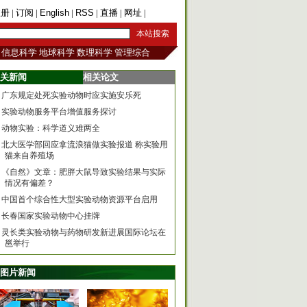
注册
|
订阅
|
English
|
RSS
|
直播
|
网址
|
手机版
信息科学
地球科学
数理科学
管理综合
关新闻
相关论文
广东规定处死实验动物时应实施安乐死
实验动物服务平台增值服务探讨
动物实验：科学道义难两全
北大医学部回应拿流浪猫做实验报道 称实验用
猫来自养殖场
《自然》文章：肥胖大鼠导致实验结果与实际
情况有偏差？
中国首个综合性大型实验动物资源平台启用
长春国家实验动物中心挂牌
灵长类实验动物与药物研发新进展国际论坛在
邕举行
图片新闻