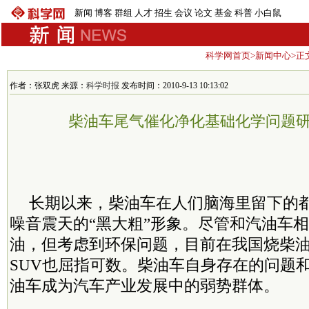
新闻
博客
群组
人才
招生
会议
论文
基金
科普
小白鼠
科学网首页
>
新闻中心
>正
作者：张双虎 来源：
科学时报
发布时间：2010-9-13 10:13:02
柴油车尾气催化净化基础化学问题
长期以来，柴油车在人们脑海里留下的
噪音震天的“黑大粗”形象。尽管和汽油车
油，但考虑到环保问题，目前在我国烧柴
SUV也屈指可数。柴油车自身存在的问题
油车成为汽车产业发展中的弱势群体。