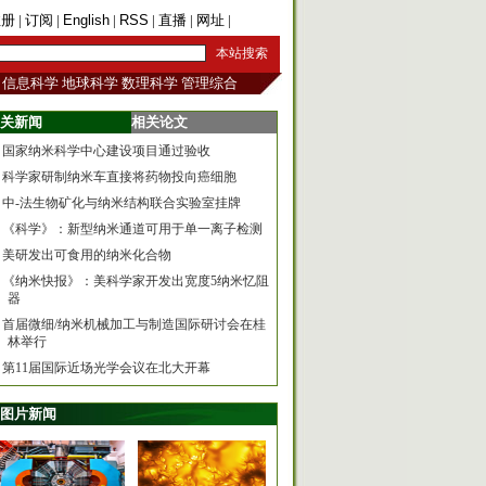
注册
|
订阅
|
English
|
RSS
|
直播
|
网址
|
手机版
信息科学
地球科学
数理科学
管理综合
关新闻
相关论文
国家纳米科学中心建设项目通过验收
科学家研制纳米车直接将药物投向癌细胞
中-法生物矿化与纳米结构联合实验室挂牌
《科学》：新型纳米通道可用于单一离子检测
美研发出可食用的纳米化合物
《纳米快报》：美科学家开发出宽度5纳米忆阻
器
首届微细/纳米机械加工与制造国际研讨会在桂
林举行
第11届国际近场光学会议在北大开幕
图片新闻