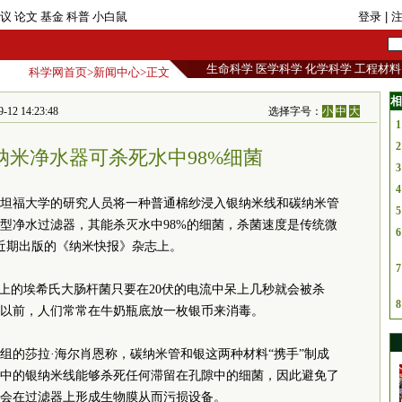
议
论文
基金
科普
小白鼠
登录
| 
生命科学
医学科学
化学科学
工程材料
科学网首页
>
新闻中心
>正文
相
14:23:48
选择字号：
小
中
大
1
2
纳米净水器可杀死水中98%细菌
3
4
坦福大学的研究人员将一种普通棉纱浸入银纳米线和碳纳米管
5
型净水过滤器，其能杀灭水中98%的细菌，杀菌速度是传统微
6
近期出版的《纳米快报》杂志上。
7
以上的埃希氏大肠杆菌只要在20伏的电流中呆上几秒就会被杀
8
以前，人们常常在牛奶瓶底放一枚银币来消毒。
组的莎拉·海尔肖恩称，碳纳米管和银这两种材料“携手”制成
中的银纳米线能够杀死任何滞留在孔隙中的细菌，因此避免了
会在过滤器上形成生物膜从而污损设备。