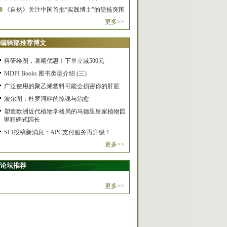
0
《自然》关注中国首批“实践博士”的硬核突围
更多>>
编辑部推荐博文
科研绘图，暑期优惠！下单立减500元
MDPI Books 图书类型介绍 (三)
广泛使用的聚乙烯塑料可能会损害你的肝脏
波尔图：杜罗河畔的惊魂与治愈
塑造欧洲近代植物学格局的马德里皇家植物园
里程碑式园长
SCI投稿新消息：APC支付服务再升级！
更多>>
论坛推荐
更多>>