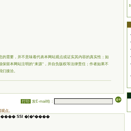
1
息的需要，并不意味着代表本网站观点或证实其内容的真实性；如
须保留本网站注明的“来源”，并自负版权等法律责任；作者如果不
我们接洽。
打印
发E-mail给：
网观点。
���� SSI �ļ�ʱ����