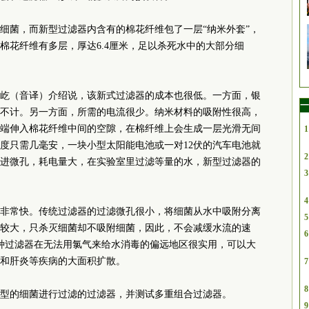
细菌，而新型过滤器内含有的棉花纤维包了一层“纳米外套”，
棉花纤维有多层，厚达6.4厘米，足以杀死水中的大部分细
屹（音译）介绍说，该新式过滤器的成本也很低。一方面，银
一
不计。另一方面，所需的电流很少。纳米材料的吸附性很高，
端伸入棉花纤维中间的空隙，在棉纤维上会生成一层光滑无间
1
度只需几毫安，一块小型太阳能电池或一对12伏的汽车电池就
2
进微孔，耗电量大，在实验室里过滤等量的水，新型过滤器的
3
4
非常快。传统过滤器的过滤微孔很小，将细菌从水中吸附分离
5
较大，只杀灭细菌却不吸附细菌，因此，不会减缓水流的速
6
种过滤器在无法用氯气来给水消毒的偏远地区很实用，可以大
和肝炎等疾病的大面积扩散。
7
8
型的细菌进行过滤的过滤器，并测试多重组合过滤器。
9