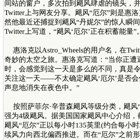
间站的窗户，多次拍到飓风肆虐的镜头，
Twitter上与网友分享。飓风“厄尔”则是
然他最近还捕捉到飓风“丹妮尔”的惊人瞬间
Twitter上写道，“飓风‘厄尔’正在积蓄能量”
惠洛克以Astro_Wheels的用户名，在Tw
奇妙的太空之旅。惠洛克写道：“当你正遭
时，会感觉到这一天是多么的不同，真是
关注这一天——不太确定飓风‘厄尔’是否会
声息地消失在夜色中。”
按照萨菲尔·辛普森飓风等级分类，飓风“
强为4级飓风。据美国国家飓风中心介绍，截
飓风“厄尔”正以每小时135英里(约合每小时
续风力向西北偏西推进。而在“厄尔”之前形