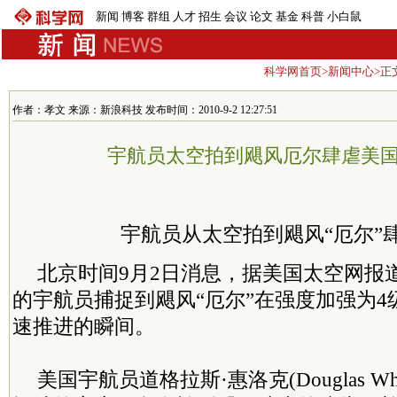
新闻
博客
群组
人才
招生
会议
论文
基金
科普
小白鼠
科学网首页
>
新闻中心
>正
作者：孝文 来源：新浪科技 发布时间：2010-9-2 12:27:51
宇航员太空拍到飓风厄尔肆虐美
宇航员从太空拍到飓风“厄尔”
北京时间9月2日消息，据美国太空网报
的宇航员捕捉到飓风“厄尔”在强度加强为
速推进的瞬间。
美国宇航员道格拉斯·惠洛克(Douglas Wh