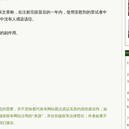
发表文章称，在注射完疫苗后的一年内，使用安慰剂的受试者中
人中没有人感染该症。
的副作用。
一
1
2
3
4
5
6
息的需要，并不意味着代表本网站观点或证实其内容的真实性；如
须保留本网站注明的“来源”，并自负版权等法律责任；作者如果不
7
我们接洽。
8