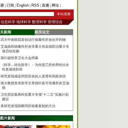
注册
|
订阅
|
English
|
RSS
|
直播
|
网址
|
手机版
信息科学
地球科学
数理科学
管理综合
关新闻
相关论文
武大中南医院首创治疗病毒性肝炎化学药物
艾滋病和病毒性肝炎等重大传染病防治重大专
项启动实施
第63届世界卫生大会闭幕
《科学—转化医学》：为何患乙肝的男性比女
性更易得肝癌
研究发现感染丙型肝炎的人患肾癌风险加倍
港大教授发表医学文章指针灸可传播肝炎艾滋
病
卫生部征集两科技重大专项“十二五”实施计划
建议
美研究发现阻断丙肝病毒复制的方法
图片新闻