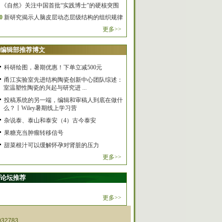
《自然》关注中国首批“实践博士”的硬核突围
0
新研究揭示人脑皮层动态层级结构的组织规律
更多>>
编辑部推荐博文
科研绘图，暑期优惠！下单立减500元
甬江实验室先进结构陶瓷创新中心团队综述：
室温塑性陶瓷的兴起与研究进 ...
投稿系统的另一端，编辑和审稿人到底在做什
么？丨Wiley暑期线上学习营
杂说泰、泰山和泰安（4）古今泰安
果糖充当肿瘤转移信号
甜菜根汁可以缓解怀孕对肾脏的压力
更多>>
论坛推荐
更多>>
32783