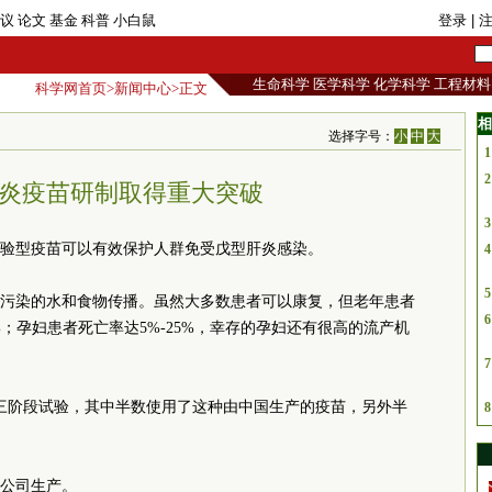
议
论文
基金
科普
小白鼠
登录
| 
生命科学
医学科学
化学科学
工程材料
科学网首页
>
新闻中心
>正文
相
选择字号：
小
中
大
1
2
炎疫苗研制取得重大突破
3
验型疫苗可以有效保护人群免受戊型肝炎感染。
4
5
污染的水和食物传播。虽然大多数患者可以康复，但老年患者
6
%；孕妇患者死亡率达5%-25%，幸存的孕妇还有很高的流产机
7
的第三阶段试验，其中半数使用了这种由中国生产的疫苗，另外半
8
公司生产。