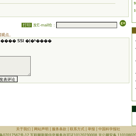
9
1
打印
发E-mail给：
网观点。
���� SSI �ļ�ʱ����
|
|
|
|
|
关于我们
网站声明
服务条款
联系方式
举报
中国科学报社
备07017567号-12
互联网新闻信息服务许可证10120230008
京公网安备 110108020