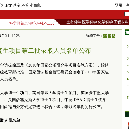
议
论文
基金
科普
小白鼠
登录
| 
生命科学
医学科学
化学科学
工程材料
科学网首页
>
新闻中心
>正文
相
11:10:23
选择字号：
小
中
大
1
2
研究生项目第二批录取人员名单公布
3
留学选拔简章及《2010年国家公派研究生项目实施方案》，经组
4
经教育部批准，国家留学基金管理委员会确定了2010年国家建
5
人员名单。
6
7
大学博士生项目、英国华威大学博士生项目、英国爱丁堡大学
8
、英国萨塞克斯大学博士生项目、中德 DAAD 博士生奖学
因尚需与外方确定或进行联合面试，录取名单将另行公布。
录取人员名单