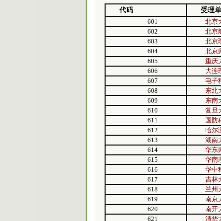
代码
受理
601
北京
602
北京
603
北京
604
北京
605
重庆
606
大连
607
电子
608
东北
609
东南
610
复旦
611
国防
612
哈尔
613
湖南
614
华东
615
华南
616
华中
617
吉林
618
兰州
619
南京
620
南开
621
清华