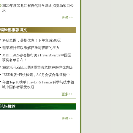
0
2026年度黑龙江省自然科学基金拟资助项目公
示
更多>>
编辑部推荐博文
科研绘图，暑期优惠！下单立减500元
甜菜根汁可以缓解怀孕对肾脏的压力
MDPI 2026参会旅行奖 (Travel Award) 中国区
获奖名单公布！
濒危活化石ELF理论重塑濒危物种保护优先级
IEEE出版+EI快检索，8-9月会议合集征稿中
年度Top 10榜单 | Taylor & Francis科学与技术领
域中国作者最受欢迎 ...
更多>>
论坛推荐
更多>>