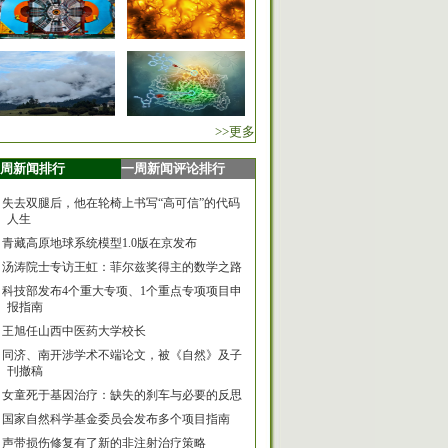
>>更多
周新闻排行
一周新闻评论排行
失去双腿后，他在轮椅上书写“高可信”的代码
人生
青藏高原地球系统模型1.0版在京发布
汤涛院士专访王虹：菲尔兹奖得主的数学之路
科技部发布4个重大专项、1个重点专项项目申
报指南
王旭任山西中医药大学校长
同济、南开涉学术不端论文，被《自然》及子
刊撤稿
女童死于基因治疗：缺失的刹车与必要的反思
国家自然科学基金委员会发布多个项目指南
声带损伤修复有了新的非注射治疗策略