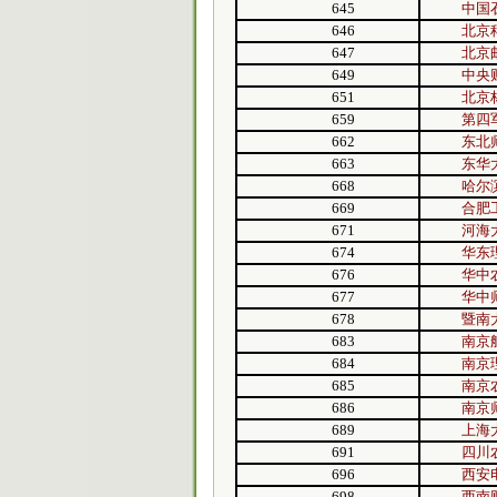
645
中国
646
北京
647
北京
649
中央
651
北京
659
第四
662
东北
663
东华
668
哈尔
669
合肥
671
河海
674
华东
676
华中
677
华中
678
暨南
683
南京
684
南京
685
南京
686
南京
689
上海
691
四川
696
西安
698
西南