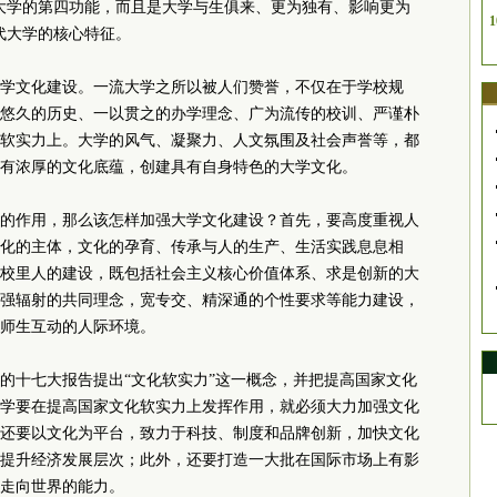
大学的第四功能，而且是大学与生俱来、更为独有、影响更为
1
代大学的核心特征。
学文化建设。一流大学之所以被人们赞誉，不仅在于学校规
悠久的历史、一以贯之的办学理念、广为流传的校训、严谨朴
软实力上。大学的风气、凝聚力、人文氛围及社会声誉等，都
有浓厚的文化底蕴，创建具有自身特色的大学文化。
的作用，那么该怎样加强大学文化建设？首先，要高度重视人
化的主体，文化的孕育、传承与人的生产、生活实践息息相
校里人的建设，既包括社会主义核心价值体系、求是创新的大
强辐射的共同理念，宽专交、精深通的个性要求等能力建设，
师生互动的人际环境。
的十七大报告提出“文化软实力”这一概念，并把提高国家文化
学要在提高国家文化软实力上发挥作用，就必须大力加强文化
还要以文化为平台，致力于科技、制度和品牌创新，加快文化
提升经济发展层次；此外，还要打造一大批在国际市场上有影
走向世界的能力。