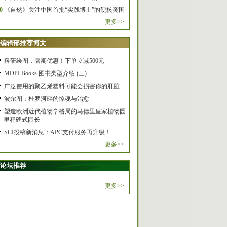
0
《自然》关注中国首批“实践博士”的硬核突围
更多>>
编辑部推荐博文
科研绘图，暑期优惠！下单立减500元
MDPI Books 图书类型介绍 (三)
广泛使用的聚乙烯塑料可能会损害你的肝脏
波尔图：杜罗河畔的惊魂与治愈
塑造欧洲近代植物学格局的马德里皇家植物园
里程碑式园长
SCI投稿新消息：APC支付服务再升级！
更多>>
论坛推荐
更多>>