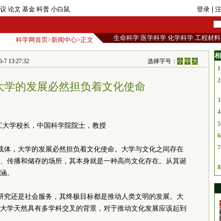
议
论文
基金
科普
小白鼠
登录
| 
生命科学
医学科学
化学科学
工程材料
科学网首页
>
新闻中心
>正文
相
13:27:32
选择字号：
小
中
大
1
2
大学的发展必然担负着文化使命
3
4
5
江大学校长，中国科学院院士，教授
6
7
载体，大学的发展必然担负着文化使命。大学与文化之间存在
、传播和储存的场所，其本身就是一种高尚文化存在。从其诞
8
涵。
研究还是社会服务，其终极目标都是推动人类文明的发展。大
大学天然具有多学科交叉的背景，对于推动文化发展应该起到