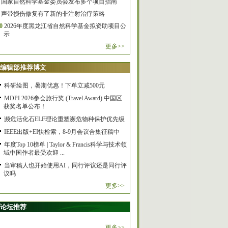
国家自然科学基金委员会发布多个项目指南
声带损伤修复有了新的非注射治疗策略
0
2026年度黑龙江省自然科学基金拟资助项目公
示
更多>>
编辑部推荐博文
科研绘图，暑期优惠！下单立减500元
MDPI 2026参会旅行奖 (Travel Award) 中国区
获奖名单公布！
濒危活化石ELF理论重塑濒危物种保护优先级
IEEE出版+EI快检索，8-9月会议合集征稿中
年度Top 10榜单 | Taylor & Francis科学与技术领
域中国作者最受欢迎 ...
当审稿人也开始使用AI，同行评议还是同行评
议吗
更多>>
论坛推荐
更多>>