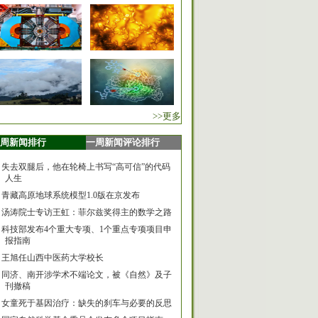
>>更多
周新闻排行
一周新闻评论排行
失去双腿后，他在轮椅上书写“高可信”的代码
人生
青藏高原地球系统模型1.0版在京发布
汤涛院士专访王虹：菲尔兹奖得主的数学之路
科技部发布4个重大专项、1个重点专项项目申
报指南
王旭任山西中医药大学校长
同济、南开涉学术不端论文，被《自然》及子
刊撤稿
女童死于基因治疗：缺失的刹车与必要的反思