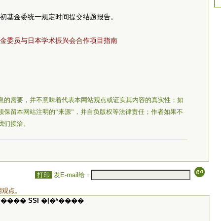
1年初基金委统一规定时间提交结题报告。
学基金委员与日本学术振兴会合作项目指南
息的需要，并不意味着代表本网站观点或证实其内容的真实性；如
须保留本网站注明的“来源”，并自负版权等法律责任；作者如果不
我们接洽。
打印
发E-mail给：
网观点。
���� SSI �ļ�ʱ����