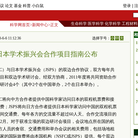
议
论文
基金
科普
小白鼠
登录
| 
生命科学
医学科学
化学科学
工程材料
科学网首页
>
新闻中心
>正文
相
11:12:36
选择字号：
小
中
大
1
2
日本学术振兴会合作项目指南公布
3
C）与日本学术振兴会（JSPS）的双边合作协议，双方每年共
4
目和双边学术研讨会。经双方协商，2011年度将共同资助合作
5
边研讨会4个（其中2个在中国举办，2个在日本举办）。
6
FC将向中方合作者提供中国科学家访问日本的双程机票费和接
7
费；JSPS将向日方合作者提供日本科学家访问中国的双程机票
间交通费。每年各方的交流量不超过60人天。合作交流项目的
8
13年12月。对于获准立项的双边研讨会项目，会议地点所在国的机
日双方人员的食宿、交通费用和举办会议的相关费用，包括场地租
的国际旅费将由本国机构（NSFC或JSPS）提供。每个双边