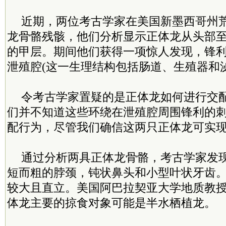
近期，两位考古学家在美国新墨西哥州
龙骨骼残骸，他们分析显示正体龙从头部
的甲层。期间他们获得一项惊人发现，锋
泄殖腔(这一生理结构包括肠道、生殖器和
令考古学家置疑的是正体龙如何进行交
们并不知道这些环绕在泄殖腔周围锋利的
配行为，尽管我们确信这两只正体龙可实
通过分析两具正体龙骨骼，考古学家发
短而粗的脖颈，钝状鼻头和小型叶状牙齿
较大且直立。美国阿巴拉契亚大学地质教授
体龙主要的掠食对象可能是半水栖植龙。