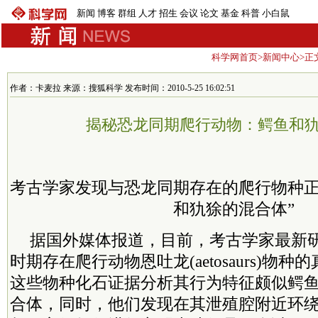
新闻
博客
群组
人才
招生
会议
论文
基金
科普
小白鼠
科学网首页
>
新闻中心
>正
作者：卡麦拉 来源：搜狐科学 发布时间：2010-5-25 16:02:51
揭秘恐龙同期爬行动物：鳄鱼和
考古学家发现与恐龙同期存在的爬行物种正
和犰狳的混合体”
据国外媒体报道，目前，考古学家最新
时期存在爬行动物恩吐龙(aetosaurs)物
这些物种化石证据分析其行为特征颇似鳄
合体，同时，他们发现在其泄殖腔附近环