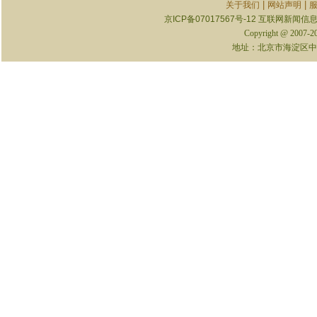
|
|
关于我们
网站声明
京ICP备07017567号-12
互联网新闻信息服
Copyright @ 2007-
地址：北京市海淀区中关村