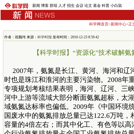
新闻
博客
群组
人才
招生
会议
论文
基金
科普
小白鼠
科学网首页
>
新闻中心
>正
作者：祝魏玮 来源：
科学时报
发布时间：2010-12-23 8:59:42
【科学时报】“资源化”技术破解氨
2007年，氨氮是长江、黄河、海河和
时也是珠江和淮河的主要污染物。2008年
专项规划考核结果表明，海河、辽河、三
河中上游等流域大部分断面氨氮超标，太
域氨氮达标率也偏低。2009年《中国环境
国废水中的氨氮排放总量已达122.6万吨
容量的4倍左右；而其中化工、有色等以高
个行业氨氮排放量占全国工业氨氮排放总量的