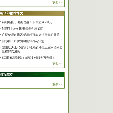
更多>>
编辑部推荐博文
科研绘图，暑期优惠！下单立减500元
MDPI Books 图书类型介绍 (三)
广泛使用的聚乙烯塑料可能会损害你的肝脏
波尔图：杜罗河畔的惊魂与治愈
塑造欧洲近代植物学格局的马德里皇家植物园
里程碑式园长
SCI投稿新消息：APC支付服务再升级！
更多>>
论坛推荐
更多>>