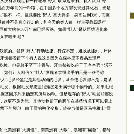
从没有发现过有一种能与“野人”联系起来的。有人认为“野
几百万年前的一种猿，在中国多个地方都发现过其化石，光是
”很不一样。巨猿要比“野人”高大得多，身高达到3米，而据
。巨猿并不是直立行走的，和今天的类人猿一样主要靠四足行
巨猿大约在30万年前已经灭绝。如果“野人”是从巨猿进化来
据又在哪里呢？
下残骸的。就算“野人”行动敏捷、行踪不定，难以被抓到，尸体
牙齿都没留下？有人说这是因为在森林里不容易发现尸
物吃掉。但是总不至于连骨头、牙齿都被吃得干干净净吧？活不
，如何让人相信？“野人”发现者拿得出手的只是一些号称
“野人”毛发经鉴定是其他动物的毛发，甚至连毛发都不是，是某
毛发。根据毛发形态是很难鉴定出属于哪个物种的。如果毛根
根据基因序列来确定其所属物种。但是现存的“野人”毛发却都没
印，这更不足为凭。其他动物留下的脚印在某些情况下可以看上
留下的脚印，由于雪的融化变形，曾被当做是喜马拉雅山“雪
如北美洲有“大脚怪”，南美洲有“大猴”，澳洲有“幽微”，都号