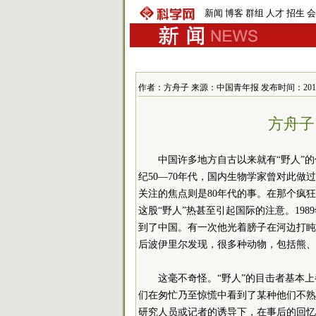
新闻
博客
群组
人才
招生
会
作者：方舟子 来源：中国青年报 发布时间：2010-12-
方舟子
中国许多地方自古以来就有“野人”
纪50—70年代，国内生物学家曾对此做过
关注的焦点则是80年代的事。在那个疯
这股“野人”热甚至引起国际的注意。19
到了中国。有一次他光着膀子在河边打盹
后波伊里尔发现，很多种动物，包括熊、
这毫不奇怪。“野人”的目击者基本
们在匆忙乃至惊慌中看到了某种他们不熟
研究人员或记者的诱导下，在事后的回忆