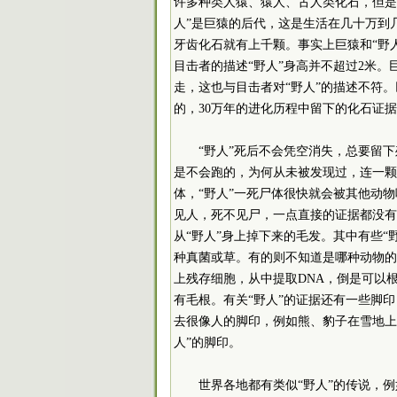
许多种类人猿、猿人、古人类化石，但是
人”是巨猿的后代，这是生活在几十万到
牙齿化石就有上千颗。事实上巨猿和“野人
目击者的描述“野人”身高并不超过2米
走，这也与目击者对“野人”的描述不符。
的，30万年的进化历程中留下的化石证
“野人”死后不会凭空消失，总要留
是不会跑的，为何从未被发现过，连一颗
体，“野人”一死尸体很快就会被其他动
见人，死不见尸，一点直接的证据都没有
从“野人”身上掉下来的毛发。其中有些
种真菌或草。有的则不知道是哪种动物的
上残存细胞，从中提取DNA，倒是可以
有毛根。有关“野人”的证据还有一些脚
去很像人的脚印，例如熊、豹子在雪地上
人”的脚印。
世界各地都有类似“野人”的传说，例