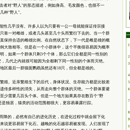
目击者对“野人”的形态描述，例如身高、毛发颜色，也很不一
几种“野人”。
可能性几乎没有。许多人以为只要有一公一母就能保证传宗接
只靠一对雌雄，或者几头甚至几十头而繁衍下去的。当一个群
一
直保持合适的雌雄比例。在自然状态下，下一代是雌是雄的概
1
例大致相等。但是在一个小群体中，这个平衡很容易因为概率
明，如果一个群体只剩3个个体，那么它们全都是同一性别的
2
不变，几代之内就很可能因为全都剩下同一性别的个体而灭绝。
3
湾地区最后一群猫面鹦鹉虽然还有18只，但全都是雄的。
4
繁殖。近亲繁殖生下的后代，身体状况、生存能力都是比较差
5
遗传多样性的消失，从而走向整个群体的灭绝。一个群体要避
6
至少需要几百头个体。但是一个地方如果真存在数百个“野
7
还是独居，猿类的活动范围都很大，更容易暴露行踪。
8
天而降的，必然有自己的进化历史，在进化过程中就会留下化
9
来说更容易留下化石。越晚的化石越容易被发现。人们发现了
1