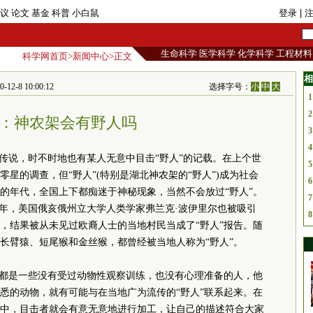
议
论文
基金
科普
小白鼠
登录
| 
生命科学
医学科学
化学科学
工程材料
科学网首页
>
新闻中心
>正文
相
8 10:00:12
选择字号：
小
中
大
1
2
：神农架会有野人吗
3
4
的传说，时不时地也有某人无意中目击“野人”的记载。在上个世
5
零星的调查，但“野人”(特别是湖北神农架的“野人”)成为社会
6
狂的年代，全国上下都痴迷于神秘现象，当然不会放过“野人”。
7
89年，美国俄亥俄州立大学人类学家弗兰克·波伊里尔也被吸引
8
，结果被从未见过欧裔人士的当地村民当成了“野人”报告。随
长臂猿、短尾猴和金丝猴，都曾经被当地人称为“野人”。
上都是一些没有受过动物性观察训练，也没有心理准备的人，他
悉的动物，就有可能与在当地广为流传的“野人”联系起来。在
中，目击者就会有意无意地进行加工，让自己的描述符合大家