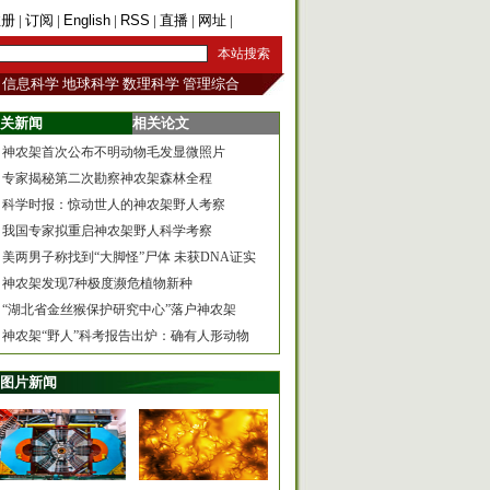
注册
|
订阅
|
English
|
RSS
|
直播
|
网址
|
手机版
信息科学
地球科学
数理科学
管理综合
关新闻
相关论文
神农架首次公布不明动物毛发显微照片
专家揭秘第二次勘察神农架森林全程
科学时报：惊动世人的神农架野人考察
我国专家拟重启神农架野人科学考察
美两男子称找到“大脚怪”尸体 未获DNA证实
神农架发现7种极度濒危植物新种
“湖北省金丝猴保护研究中心”落户神农架
神农架“野人”科考报告出炉：确有人形动物
图片新闻