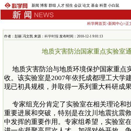
新闻
博客
群组
人才
招生
会议
论文
基金
科普
小白鼠
科学网首页
>
新闻中心
>正
作者：彭丽 冯文凯 来源：
科学时报
发布时间：2010-12-1 9:01:13
地质灾害防治国家重点实验室
地质灾害防治与地质环境保护国家重点
收。该实验室是2007年依托成都理工大学
现已初具规模，并取得一系列重大科研成
专家组充分肯定了实验室在相关理论和
重要进展和突破，特别是在汶川地震抗震
中发挥的重要作用。专家组希望，实验室
进一步凝聚高层次人才，加强对外开放，