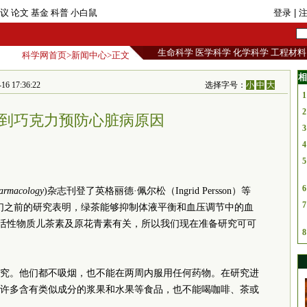
议
论文
基金
科普
小白鼠
登录
| 
生命科学
医学科学
化学科学
工程材料
科学网首页
>
新闻中心
>正文
相
17:36:22
选择字号：
小
中
大
1
2
到巧克力预防心脏病原因
3
4
5
6
harmacology
)杂志刊登了英格丽德·佩尔松（Ingrid Persson）等
7
们之前的研究表明，绿茶能够抑制体液平衡和血压调节中的血
用和活性物质儿茶素及原花青素有关，所以我们现在准备研究可可
8
研究。他们都不吸烟，也不能在两周内服用任何药物。在研究进
许多含有类似成分的浆果和水果等食品，也不能喝咖啡、茶或