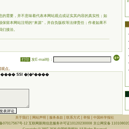
1
息的需要，并不意味着代表本网站观点或证实其内容的真实性；如
须保留本网站注明的“来源”，并自负版权等法律责任；作者如果不
我们接洽。
打印
发E-mail给：
网观点。
���� SSI �ļ�ʱ����
|
|
|
|
|
关于我们
网站声明
服务条款
联系方式
举报
中国科学报社
备07017567号-12
互联网新闻信息服务许可证10120230008
京公网安备 110108020
Copyright @ 2007-2026 中国科学报社 All Rights Reserved