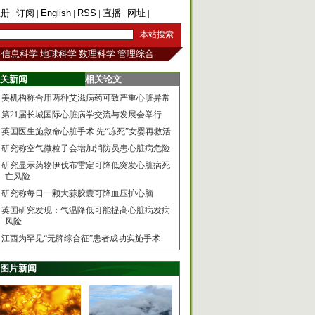
注册
|
订阅
|
English
|
RSS
|
直播
|
网址
|
手机版
信息科学
地球科学
数理科学
管理综合
关新闻
相关论文
美机构称合用两种艾滋病药可致严重心脏异常
第21届长城国际心脏病学交流与发展会举行
英国医生施救命心脏手术 先“冻死”女婴再救活
研究称空气微粒子会增加消防员患心脏病危险
研究显示药物伊伐布雷定可降低突发心脏病死
亡风险
研究称每日一颗大蒜胶囊可降血压护心脑
英国研究发现：气温降低可能提高心脏病发病
风险
江西为罕见“无脾综合征”患者成功实施手术
图片新闻