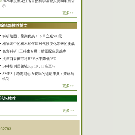
0
2026年度黑龙江省自然科学基金拟资助项目公
示
更多>>
编辑部推荐博文
科研绘图，暑期优惠！下单立减500元
植物园中的树木如何应对气候变化带来的挑战
色彩科研 | 工科生专属：插图配色灵感库
抗癌口香糖可将HPV水平降低93%
54种期刊居领域Top 10，IF高至47
SMHS丨稳定期心力衰竭的运动康复：策略与
机制
更多>>
论坛推荐
更多>>
32783