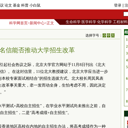
议
论文
基金
科普
小白鼠
登录
| 
生命科学
医学科学
化学科学
工程材料
科学网首页
>
新闻中心
>正文
相
选择字号：
小
中
大
1
2
名信能否推动大学招生改革
3
4
”引起社会热议之际，北京大学官方网站于11月8日刊出《北大
5
封信》。在这封信里，11位北大教授建议，北京大学应当进一步
与本校专家面试相结合”的招生选拔方式。北大校长周其凤表
6
生改革事关重大，牵一发而动全身，生怕考虑不周，因此决定
7
。”
8
水平测试+高校自主招生”，在学业水平测试尚未推出之前，自
自主招生”，二是“高考成绩+自主招生”。
借鉴香港地区高校在内地的自主招生办法，将高考成绩作为一种