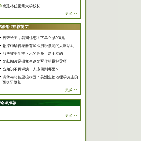
0
姚建林任扬州大学校长
更多>>
编辑部推荐博文
科研绘图，暑期优惠！下单立减500元
悬浮磁场传感器有望探测极微弱的大脑活动
那些被学生拖下水的导师，是不幸的
文献阅读是研究生论文写作的最好导师
当知识不再稀缺，人该回到哪里？
洪堡与马德里植物园：美洲生物地理学诞生的
西班牙根基
更多>>
论坛推荐
更多>>