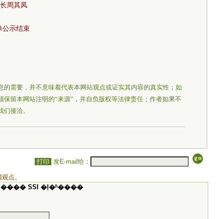
校长周其凤
名单公示结束
息的需要，并不意味着代表本网站观点或证实其内容的真实性；如
须保留本网站注明的“来源”，并自负版权等法律责任；作者如果不
我们接洽。
打印
发E-mail给：
网观点。
���� SSI �ļ�ʱ����