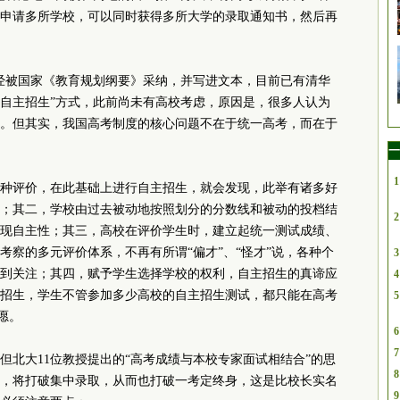
申请多所学校，可以同时获得多所大学的录取通知书，然后再
已经被国家《教育规划纲要》采纳，并写进文本，目前已有清华
+自主招生”方式，此前尚未有高校考虑，原因是，很多人认为
。但其实，我国高考制度的核心问题不在于统一高考，而在于
一
1
种评价，在此基础上进行自主招生，就会发现，此举有诸多好
；其二，学校由过去被动地按照划分的分数线和被动的投档结
2
现自主性；其三，高校在评价学生时，建立起统一测试成绩、
考察的多元评价体系，不再有所谓“偏才”、“怪才”说，各种个
3
到关注；其四，赋予学生选择学校的权利，自主招生的真谛应
4
招生，学生不管参加多少高校的自主招生测试，都只能在高考
5
愿。
6
7
但北大11位教授提出的“高考成绩与本校专家面试相结合”的思
8
，将打破集中录取，从而也打破一考定终身，这是比校长实名
9