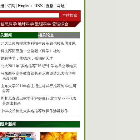
注册
|
订阅
|
English
|
RSS
|
直播
|
网址
|
手机版
信息科学
地球科学
数理科学
管理综合
关新闻
相关论文
北大11位教授就本科招生改革致信校长周其凤
科技部回应施一公饶毅《科学》社论
饶毅博文：孟德尔，孤独的天才
北大2011年“实名推荐”161所中学名单公示结束
马来西亚高等教育部长表示将邀请北大清华在
马设分校
山东大学2011年自主招生将试行推荐制 学生可
自荐
周其凤寄语出家学子好好修行 北大毕业不代表
是杰出和尚
中学校长称北大实名推荐制操作涉嫌炒作
图片新闻