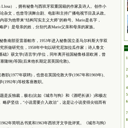
rgas Llosa），拥有秘鲁与西班牙双重国籍的作家及诗人。创作小
论杂文，也曾导演舞台剧、电影和主持广播电视节目及从政。
容为他带来“结构写实主义大师”的称号。Mario是名字，
sa（略萨）是母亲的姓，分别代表Mario父亲和母亲的家族。
生于秘鲁南部亚雷基帕市，1953年进入秘鲁国立圣马尔科斯大学双
研究所做研究生，1958年中旬以研究尼加拉瓜作家；诗人鲁文·
一
基础》获文学(语言学)学位，同年离开祖国秘鲁移居欧洲，曾
1
巴塞隆纳)等国(后来他长期定居英国伦敦)。
2
(1977年获聘)，也曾在英国伦敦大学(1967年和1969年)、
3
(1992年)等校客座教职。
4
5
题是反独裁，极右(比如《城市与狗》和《酒吧长谈》)和极左
6
象。略萨坚信，“小说需要介入政治”，这是让小说变得尖锐而有
7
8
962年简明丛书奖和1963年西班牙文学批评奖。《城市与狗》