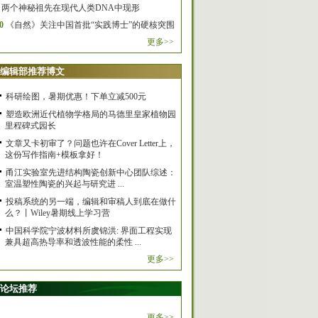
两个神秘祖先在现代人类DNA中现形
0
《自然》关注中国首批“实践博士”的硬核突围
更多>>
编辑部推荐博文
科研绘图，暑期优惠！下单立减500元
塑造欧洲近代植物学格局的马德里皇家植物园
里程碑式园长
文章又卡初审了？问题也许在Cover Letter上，
这份写作指南+模板拿好！
甬江实验室先进结构陶瓷创新中心团队综述：
室温塑性陶瓷的兴起与研究进 ...
投稿系统的另一端，编辑和审稿人到底在做什
么？丨Wiley暑期线上学习营
中国科学院宁波材料所虞锦洪: 界面工程实现
兼具超高热导率和透波性能的柔性 ...
更多>>
论坛推荐
更多>>