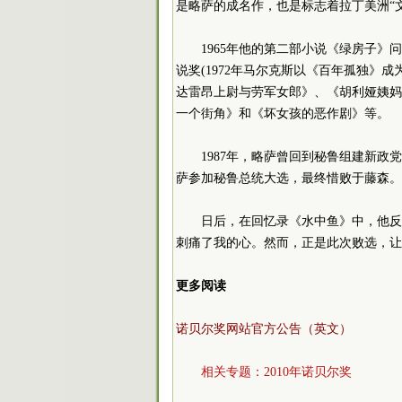
是略萨的成名作，也是标志着拉丁美洲“
1965年他的第二部小说《绿房子
说奖(1972年马尔克斯以《百年孤独》
达雷昂上尉与劳军女郎》、《胡利娅姨妈
一个街角》和《坏女孩的恶作剧》等。
1987年，略萨曾回到秘鲁组建新政
萨参加秘鲁总统大选，最终惜败于藤森。
日后，在回忆录《水中鱼》中，他反
刺痛了我的心。然而，正是此次败选，让
更多阅读
诺贝尔奖网站官方公告（英文）
相关专题：
2010年诺贝尔奖