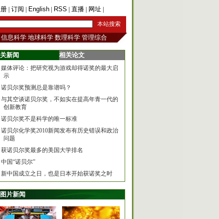
注册
|
订阅
|
English
|
RSS
|
直播
|
网址
|
手机版
信息科学
地球科学
数理科学
管理综合
关新闻
相关论文
媒体评论：把研究视为游戏却得诺奖的最大启
示
诺贝尔奖预测总是靠谱吗？
与其空谈诺贝尔奖，不如实在提高年青一代的
创新教育
诺贝尔奖不是科学的唯一标准
诺贝尔化学奖2010新闻发布有历史错误和政治
问题
获诺贝尔奖最多的美国大学排名
中国“诺贝尔”
新中国成立之日，也是日本开始获诺奖之时
图片新闻