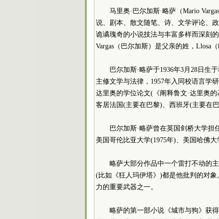
马里奥·巴尔加斯·略萨（Mario Va
说、剧本、散文随笔、诗、文学评论、政
诡谲瑰奇的小说技法与丰富多样而深刻的内
Vargas（巴尔加斯）是父亲的姓，Llo
巴尔加斯·略萨于1936年3月28日
主修文学与法律，1957年入同校语言学
达里奥的学位论文(《阐释鲁文·达里奥的
客居法国(主要在巴黎)、西班牙(主要在
巴尔加斯·略萨曾在英国剑桥大学担任教职
美国哥伦比亚大学(1975年)、美国哈佛大学
略萨大部分作品中一个雷打不动的主
(比如《狂人玛伊塔》)都是他批判的对
力的重要武器之一。
略萨的第一部小说《城市与狗》获得1