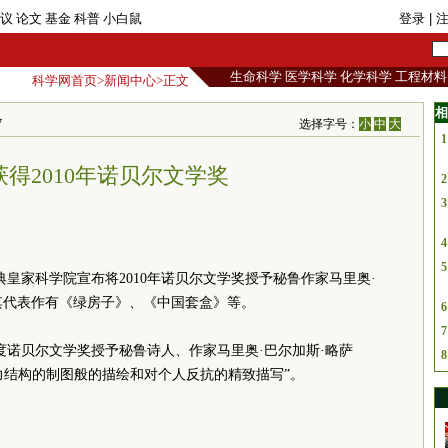
议
论文
基金
科普
小白鼠
登录
| 
生命科学
医学科学
化学科学
工程材料
科学网首页
>
新闻中心
>正文
相
7
选择字号：
小
中
大
1
得2010年诺贝尔文学奖
2
3
4
5
典皇家科学院宣布将2010年诺贝尔文学奖授予秘鲁作家马里奥·
其代表作有《绿房子》、《中国套盒》等。
6
7
度诺贝尔文学奖授予秘鲁诗人、作家马里奥·巴尔加斯·略萨
8
彰他“对权力结构的制图般的描绘和对个人反抗的精致描写”。