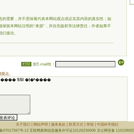
息的需要，并不意味着代表本网站观点或证实其内容的真实性；如
须保留本网站注明的“来源”，并自负版权等法律责任；作者如果不
我们接洽。
打印
发E-mail给：
网观点。
���� SSI �ļ�ʱ����
|
|
|
|
|
关于我们
网站声明
服务条款
联系方式
举报
中国科学报社
备07017567号-12
互联网新闻信息服务许可证10120230008
京公网安备 110108020