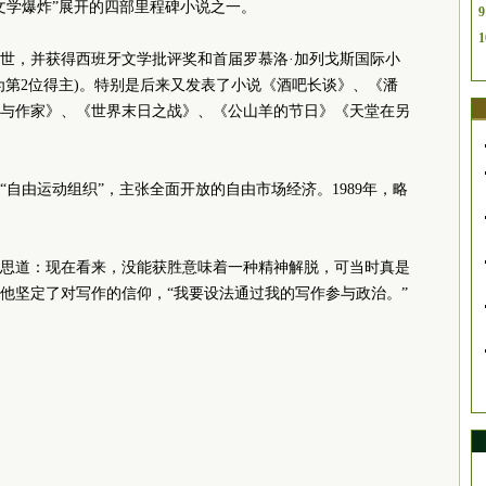
文学爆炸”展开的四部里程碑小说之一。
9
1
》问世，并获得西班牙文学批评奖和首届罗慕洛·加列戈斯国际小
成为第2位得主)。特别是后来又发表了小说《酒吧长谈》、《潘
与作家》、《世界末日之战》、《公山羊的节日》《天堂在另
党“自由运动组织”，主张全面开放的自由市场经济。1989年，略
思道：现在看来，没能获胜意味着一种精神解脱，可当时真是
他坚定了对写作的信仰，“我要设法通过我的写作参与政治。”