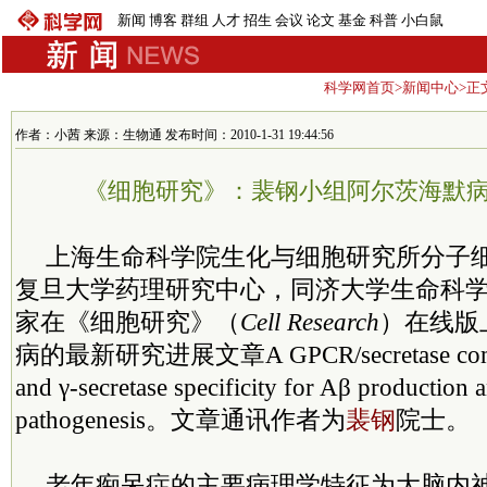
新闻
博客
群组
人才
招生
会议
论文
基金
科普
小白鼠
科学网首页
>
新闻中心
>正
作者：小茜 来源：生物通 发布时间：2010-1-31 19:44:56
《细胞研究》：裴钢小组阿尔茨海默
上海生命科学院生化与细胞研究所分子
复旦大学药理研究中心，同济大学生命科
家在《细胞研究》（
Cell Research
）在线版
病的最新研究进展文章A GPCR/secretase comple
and γ-secretase specificity for Aβ production 
pathogenesis。文章通讯作者为
裴钢
院士。
老年痴呆症的主要病理学特征为大脑内