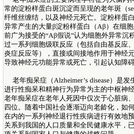
常的淀粉样蛋白斑沉淀而呈现的老年斑（senile
纤维丝缠结，以及神经元死亡。淀粉样蛋
异常产生的大量β淀粉样蛋白（Aβ）在细
前广为接受的“Aβ假说”认为细胞外异常沉
过一系列细胞级联反应（包括自由基反应
炎症反应等），直接或间接地作用于神经
导致神经元功能异常或死亡，引起认知障
老年痴呆症（Alzheimer’s disease
进行性痴呆和精神行为异常为主的中枢神
老年痴呆症在老年人死因中仅次于心脏病
四位。随着中国社会逐渐迈向老龄化，如
在内的一系列神经退行性疾病进行有效地
关系到我国的人口质量和全民健康水平，