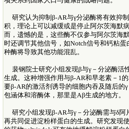
项关系到国家人口与健康的战略问题。
研究认为抑制β-AR与γ分泌酶将有效抑
积，理论上可以减缓或是停止阿尔茨海默
而，遗憾的是，这些酶不仅参与阿尔茨海
时还调节其他信号，如Notch信号和钙粘
种酶将导致其他功能混乱。
裴钢院士研究小组发现β与γ－分泌酶活
生成。这种增强作用与β-AR和早老素－1
要β-AR的激活剂诱导的细胞内吞及随后的
包涵体和溶酶体，那里是Aβ生成的地方。
研究小组发现β-AR与γ－分泌酶需与δ
再共同促进淀粉样蛋白的生成。研究发现使