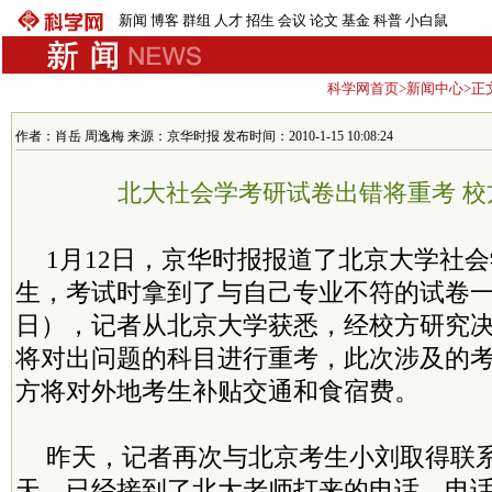
新闻
博客
群组
人才
招生
会议
论文
基金
科普
小白鼠
科学网首页
>
新闻中心
>正
作者：肖岳 周逸梅 来源：京华时报 发布时间：2010-1-15 10:08:24
北大社会学考研试卷出错将重考 校
1月12日，京华时报报道了北京大学社
生，考试时拿到了与自己专业不符的试卷一
日），记者从北京大学获悉，经校方研究决
将对出问题的科目进行重考，此次涉及的考
方将对外地考生补贴交通和食宿费。
昨天，记者再次与北京考生小刘取得联
天，已经接到了北大老师打来的电话，电话