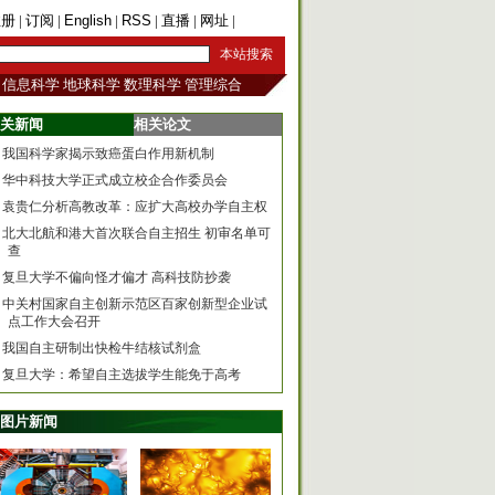
注册
|
订阅
|
English
|
RSS
|
直播
|
网址
|
手机版
信息科学
地球科学
数理科学
管理综合
关新闻
相关论文
我国科学家揭示致癌蛋白作用新机制
华中科技大学正式成立校企合作委员会
袁贵仁分析高教改革：应扩大高校办学自主权
北大北航和港大首次联合自主招生 初审名单可
查
复旦大学不偏向怪才偏才 高科技防抄袭
中关村国家自主创新示范区百家创新型企业试
点工作大会召开
我国自主研制出快检牛结核试剂盒
复旦大学：希望自主选拔学生能免于高考
图片新闻