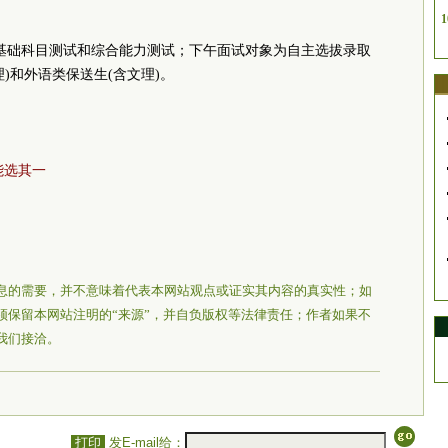
1
行基础科目测试和综合能力测试；下午面试对象为自主选拔录取
)和外语类保送生(含文理)。
能选其一
息的需要，并不意味着代表本网站观点或证实其内容的真实性；如
须保留本网站注明的“来源”，并自负版权等法律责任；作者如果不
我们接洽。
打印
发E-mail给：