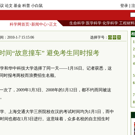
议
论文
基金
科普
小白鼠
登录
| 
生命科学
医学科学
化学科学
工程材料
科学网首页
>
新闻中心
>正文
相
0-1-7 15:15:06
选择字号：
小
中
大
1
2
时间“故意撞车” 避免考生同时报考
3
4
学和华中科技大学选择了同一天——1月16日。记者获悉，这
生同时报考两校而浪费招生名额。
5
6
次了，2009年1月3日、2008年的1月12日，都不约而同被这
7
。
8
学、上海交通大学三所院校在汉的考试时间均为1月1日，而中
时间也都在1月3日进行。这意味着，众多名校的自主招生时