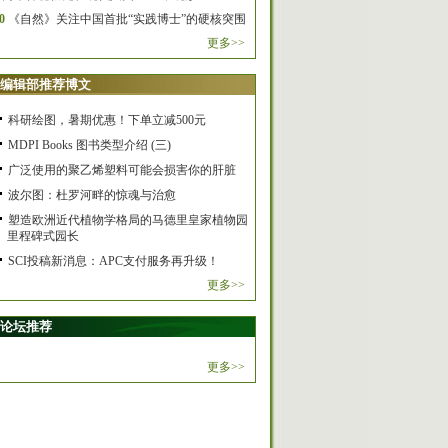
0
《自然》关注中国首批“实践博士”的硬核突围
更多>>
编辑部推荐博文
科研绘图，暑期优惠！下单立减500元
MDPI Books 图书类型介绍 (三)
广泛使用的聚乙烯塑料可能会损害你的肝脏
波尔图：杜罗河畔的惊魂与治愈
塑造欧洲近代植物学格局的马德里皇家植物园
里程碑式园长
SCI投稿新消息：APC支付服务再升级！
更多>>
论坛推荐
更多>>