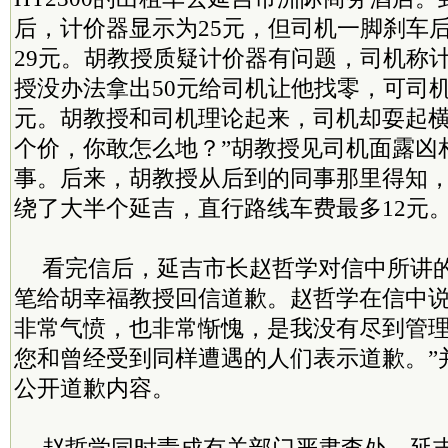
后，计价器显示为25元，但司机一脚刹车
29元。胡教授质疑计价器有问题，司机称
授没办法拿出50元给司机让他找零，可司
元。胡教授和司机理论起来，司机却耍起横
个价，你敢怎么地？”胡教授见司机面露凶
事。后来，胡教授从后到的同事那里得知
绕了大半个延吉，直行路线车费最多12元
看完信后，延吉市长赵哲学对信中所讲
笔给胡幸福教授回信道歉。赵哲学在信中说
非常气愤，也非常惭愧，是我没有尽到管
您和曾经受到同样遭遇的人们表示道歉。”
公开道歉内容。