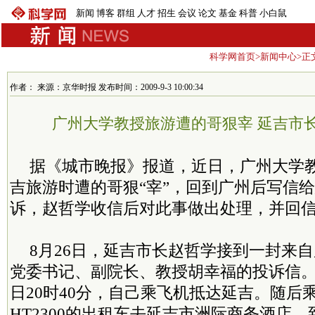
新闻
博客
群组
人才
招生
会议
论文
基金
科普
小白鼠
科学网首页
>
新闻中心
>正
作者： 来源：京华时报 发布时间：2009-9-3 10:00:34
广州大学教授旅游遭的哥狠宰 延吉市
据《城市晚报》报道，近日，广州大学
吉旅游时遭的哥狠“宰”，回到广州后写信
诉，赵哲学收信后对此事做出处理，并回
8月26日，延吉市长赵哲学接到一封来
党委书记、副院长、教授胡幸福的投诉信。
日20时40分，自己乘飞机抵达延吉。随后
HT2300的出租车去延吉市洲际商务酒店