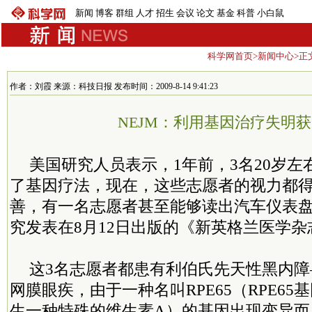
新闻
博客
群组
人才
招生
会议
论文
基金
科普
小白鼠
科学网首页
>
新闻中心
>正
作者：刘霞 来源：科技日报 发布时间：2009-8-14 9:41:23
NEJM：利用基因治疗失明
美国研究人员表示，1年前，3名20岁
了基因疗法，现在，这些志愿者的视力都
善，有一名志愿者甚至能够读出汽车仪表
究发表在8月12日出版的《新英格兰医学杂
这3名志愿者都患有利伯氏先天性黑内
网膜眼疾，由于一种名叫RPE65（RPE6
生一种特殊的维生素A）的基因出现变异而