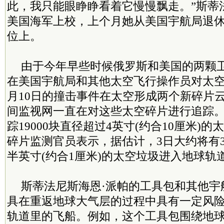
此，我只能眼睁睁看着它慢慢飘走。”斯蒂
美国海军上校，上个月她从美国宇航局退
位上。
由于今年早些时候俄罗斯和美国的两颗
在美国宇航局和其他太空飞行操作员对太空
月10日的撞击事件在太空形成两个新碎片
间监视网一直在对这些太空碎片进行追踪
踪19000块直径超过4英寸(约合10厘米)
碎片监测官员表示，据估计，3日大约将有30
半英寸(约合1厘米)的太空垃圾进入地球轨
斯蒂法尼斯海恩·派帕的工具包和其他宇
具在重返地球大气层的过程中具有一定风
轨道里的飞船。例如，这个工具包围绕地球