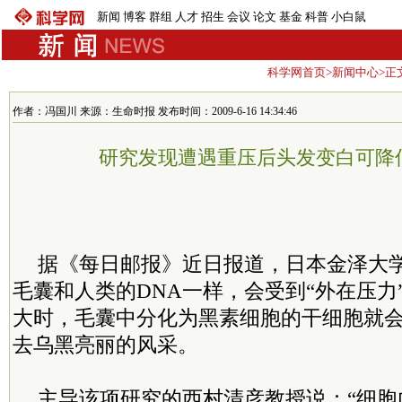
新闻
博客
群组
人才
招生
会议
论文
基金
科普
小白鼠
科学网首页
>
新闻中心
>正
作者：冯国川 来源：生命时报 发布时间：2009-6-16 14:34:46
研究发现遭遇重压后头发变白可降
据《每日邮报》近日报道，日本金泽大
毛囊和人类的DNA一样，会受到“外在压力
大时，毛囊中分化为黑素细胞的干细胞就
去乌黑亮丽的风采。
主导该项研究的西村清彦教授说：“细胞