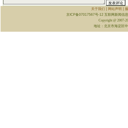
|
|
关于我们
网站声明
京ICP备07017567号-12
互联网新闻信息服
Copyright @ 2007-
地址：北京市海淀区中关村