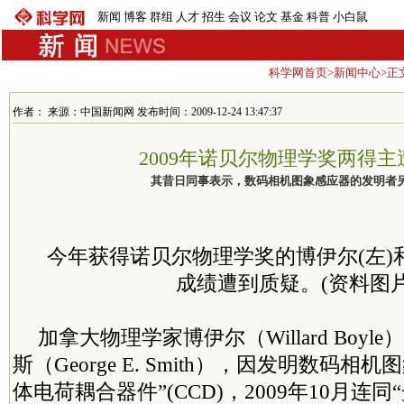
新闻
博客
群组
人才
招生
会议
论文
基金
科普
小白鼠
科学网首页
>
新闻中心
>正
作者： 来源：中国新闻网 发布时间：2009-12-24 13:47:37
2009年诺贝尔物理学奖两得主
其昔日同事表示，数码相机图象感应器的发明者
今年获得诺贝尔物理学奖的博伊尔(左)
成绩遭到质疑。(资料图片
加拿大物理学家博伊尔（Willard Boy
斯（George E. Smith），因发明数码
体电荷耦合器件”(CCD)，2009年10月连