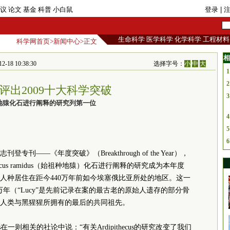
议
论文
基金
科普
小白鼠
登录
| 
生命科学
医学科学
化学科学
工程材料
科学网首页
>
新闻中心
>正文
相
8 10:38:30
选择字号：
小
中
大
1
2
评出2009十大科学突破
3
地猿化石进行阐释的研究列第一位
4
5
6
专刊——《年度突破》（Breakthrough of the Year），
hecus ramidus（始祖种地猿）化石进行阐释的研究成为本年度
人种居住在距今440万年前如今埃塞俄比亚所处的地区。这一
多万年（“Lucy”是先前记录在案的最古老的原始人遗存的部分骨
人类与黑猩猩所拥有的最后的共同祖先。
erts在一则相关的社论中说：“有关Ardipithecus的研究改变了我们