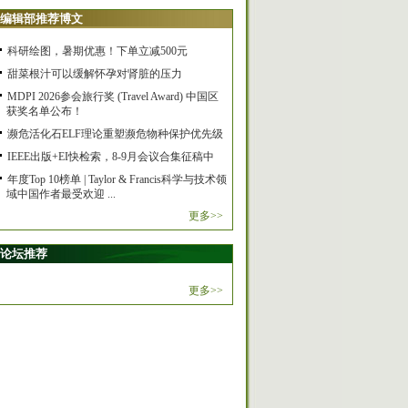
编辑部推荐博文
科研绘图，暑期优惠！下单立减500元
甜菜根汁可以缓解怀孕对肾脏的压力
MDPI 2026参会旅行奖 (Travel Award) 中国区
获奖名单公布！
濒危活化石ELF理论重塑濒危物种保护优先级
IEEE出版+EI快检索，8-9月会议合集征稿中
年度Top 10榜单 | Taylor & Francis科学与技术领
域中国作者最受欢迎 ...
更多>>
论坛推荐
更多>>