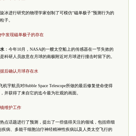
旋冰进行研究的物理学家创制了可模仿“磁单极子”预测行为的
粒子。
物中发现磁单极子的存在
了水
：今年10月，NASA的一艘太空船上的传感器在一节失效的
是科研人员故意在月球的南极附近对月球进行撞击时留下的。
据后确认月球存在水
宇航员对Hubble Space Telescope所做的最后修复使命使得
，并获得了来自它的迄今最为壮观的画面。
镜维护工作
科学热点话题进行了预测，提出了一些值得关注的领域，包括癌细
序与疾病、多能干细胞治疗神经精神性疾病以及人类太空飞行的