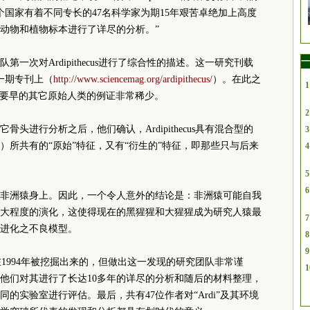
国家有着不同专长的47名科学家为期15年艰苦卓绝加上高度
化动物和植物标本进行了详尽的分析。”
一
第一次对Ardipithecus进行了综合性的描述。这一研究刊载
的一期专刊上（
http://www.sciencemag.org/ardipithecus/
）。在此之
1
”还要早的其它原始人类的例证非常稀少。
2
头进行分析之后，他们确认，Ardipithecus具有混合型的
3
）所共有的“原始”特征，又有“衍生的”特征，即那些只与后来
4
5
6
非洲猿身上。因此，一个令人意外的结论是：非洲猿可能自我
大程度的演化，这使得现在的黑猩猩和大猩猩成为研究人猿最
7
进化之不良模型。
8
9
化石是在1994年被挖掘出来的，但做出这一发现的研究团队非常谨
1
他们对其进行了长达10多年的详尽的分析和随后的材料整理，
的实验室进行评估。最后，共有47位作者对“Ardi”及其环境