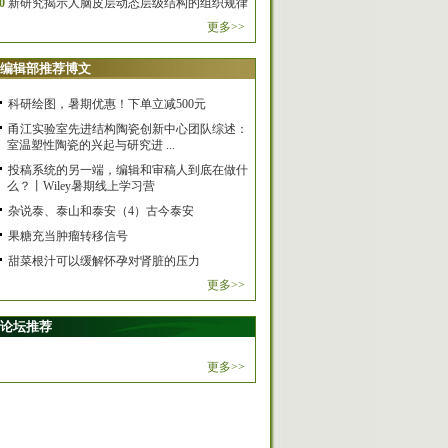
0
新研究揭示人脑皮层动态层级结构的组织规律
更多>>
编辑部推荐博文
科研绘图，暑期优惠！下单立减500元
甬江实验室先进结构陶瓷创新中心团队综述：
室温塑性陶瓷的兴起与研究进 ...
投稿系统的另一端，编辑和审稿人到底在做什
么？丨Wiley暑期线上学习营
杂说泰、泰山和泰安（4）古今泰安
果糖充当肿瘤转移信号
甜菜根汁可以缓解怀孕对肾脏的压力
更多>>
论坛推荐
更多>>