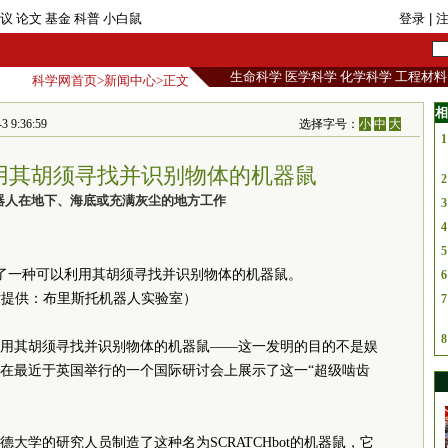
议
论文
基金
科普
小白鼠
登录
| 
生命科学
医学科学
化学科学
工程材料
科学网首页
>
新闻中心
>正文
相
9:36:59
选择字号：
小
中
大
1
用其胡须寻找并识别物体的机器鼠
2
器人在地下、海底或充满灰尘的地方工作
3
4
5
了一种可以利用其胡须寻找并识别物体的机器鼠。
6
片提供：布里斯托机器人实验室）
7
8
用其胡须寻找并识别物体的机器鼠——这一发明的目的不是娱
在最近于英国举行的一个国际研讨会上展示了这一“超级啮齿
大学的研究人员制造了这种名为SCRATCHbot的机器鼠，它