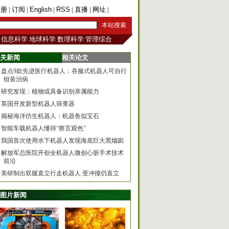
注册
|
订阅
|
English
|
RSS
|
直播
|
网址
|
手机版
信息科学
地球科学
数理科学
管理综合
关新闻
相关论文
盘点9款先进医疗机器人：吞服式机器人可自行
组装治病
研究发现：植物或具备识别亲属能力
英国开发新型机器人筛查器
揭秘海洋仿生机器人：机器鱼似宝石
智能车载机器人懂得“察言观色”
我国首次使用水下机器人发现海底巨大黑烟囱
解放军总医院开创全机器人微创心脏手术技术
前沿
美研制出双腿直立行走机器人 受冲撞仍直立
图片新闻