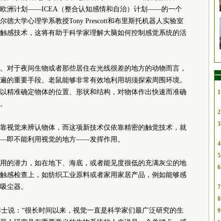
欧洲计划——ICEA（整合认知感情和自治）计划——的一个
学心理学系教授Tony Prescott和布里斯托机器人实验室
触感技术，这将有助于科学家理解大脑如何控制感觉系统的活
。对于夜间生物或者那些居住在光线很差的地方的动物而言，
一
遍的重要手段。老鼠能够非常有效地利用胡须探索周围环境。
以精准确定物体的位置、形状和结构，对物体作出快速而准确
1
。
2
3
靠视觉来辨认物体，而这项新技术仅依靠精密的触觉技术，就
—即不能利用视觉的地方——发挥作用。
4
5
用的潜力，如在地下、海底，或者能见度很低的充满灰尘的地
6
触感检查上，如纺织工业原料或者家用家居产品，例如能够感
吸尘器。
7
8
pe博士说：“很长时间以来，视觉一直是科学家们最广泛研究的生
9