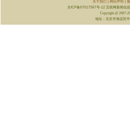
|
|
关于我们
网站声明
京ICP备07017567号-12
互联网新闻信息服
Copyright @ 2007-
地址：北京市海淀区中关村