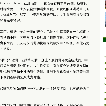
siaticus sp. Nov.（亚洲毛兽），化石保存得非常完整。该哺乳
对称齿兽），主要以昆虫和蠕虫为食。新发现的亚洲毛兽（新
，体重约70～80克。中美科学家研究认为，毛兽与有袋类和有
的关系更紧密。
耳区。根据中美科学家的研究，毛兽的中耳骨骼在一定程度上
乳动物不同，其中耳与下颌形成了特殊连接。这种连接也称为
一
育的情况，以及与前哺乳动物祖先的原始中耳相似。新化石为
1
的信息。
2
小骨（即锤骨、砧骨和镫骨）加上耳膜的骨环联合组成的。中
3
颌关节骨骼演化而来。古生物学家一直在研究这些早期类型的
4
现代哺乳动物中耳的演化路径。亚洲毛兽化石标本呈精美的三
下颌的连接的复原成为可能。
5
6
代哺乳动物如何获得中耳结构的一个过渡情况，也可解释为与
7
8
9
和它们的基因链可能引发不寻常的中耳结构，如现代的老