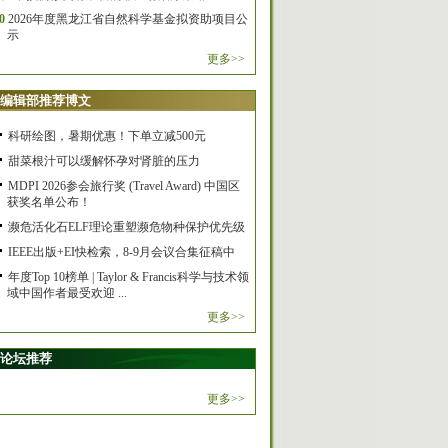
0
2026年度黑龙江省自然科学基金拟资助项目公
示
更多>>
编辑部推荐博文
科研绘图，暑期优惠！下单立减500元
甜菜根汁可以缓解怀孕对肾脏的压力
MDPI 2026参会旅行奖 (Travel Award) 中国区
获奖名单公布！
濒危活化石ELF理论重塑濒危物种保护优先级
IEEE出版+EI快检索，8-9月会议合集征稿中
年度Top 10榜单 | Taylor & Francis科学与技术领
域中国作者最受欢迎 ...
更多>>
论坛推荐
更多>>