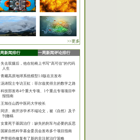
>>更多
周新闻排行
一周新闻评论排行
失去双腿后，他在轮椅上书写“高可信”的代码
人生
青藏高原地球系统模型1.0版在京发布
汤涛院士专访王虹：菲尔兹奖得主的数学之路
科技部发布4个重大专项、1个重点专项项目申
报指南
王旭任山西中医药大学校长
同济、南开涉学术不端论文，被《自然》及子
刊撤稿
女童死于基因治疗：缺失的刹车与必要的反思
国家自然科学基金委员会发布多个项目指南
声带损伤修复有了新的非注射治疗策略