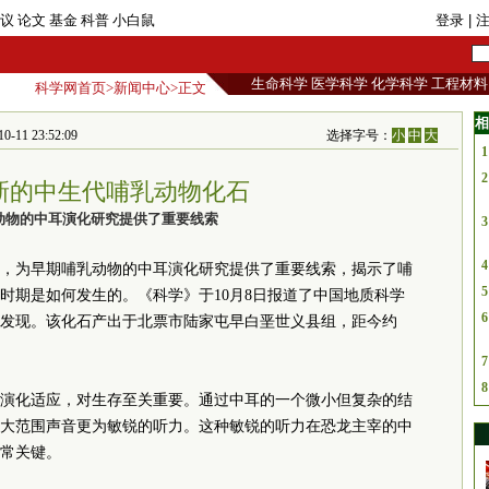
议
论文
基金
科普
小白鼠
登录
| 
生命科学
医学科学
化学科学
工程材料
科学网首页
>
新闻中心
>正文
相
11 23:52:09
选择字号：
小
中
大
1
2
新的中生代哺乳动物化石
动物的中耳演化研究提供了重要线索
3
4
，为早期哺乳动物的中耳演化研究提供了重要线索，揭示了哺
5
时期是如何发生的。《科学》于10月8日报道了中国地质科学
6
发现。该化石产出于北票市陆家屯早白垩世义县组，距今约
7
8
演化适应，对生存至关重要。通过中耳的一个微小但复杂的结
大范围声音更为敏锐的听力。这种敏锐的听力在恐龙主宰的中
常关键。