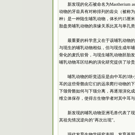
新发现的化石被命名为Maotherium a
动物的牙齿具有对称排列的齿尖（被称为
种）是一种陆生哺乳动物，体长约15厘米
胎盘类哺乳动物的亲缘关系比其与单孔类
最重要的科学意义在于该哺乳动物的
与现生的哺乳动物相似，但与现生成年哺
骨化的麦氏软骨，与现生哺乳动物胚胎发
哺乳动物耳区结构的演化研究提供了珍贵
哺乳动物的听觉适应是由中耳的3块
耳的这些骨骼由它们的远亲爬行动物的下
下颌骨骼如何与下颌分离，再逐渐演化成
维立体保存，使得古生物学者对其中耳与
新发现的哺乳动物亚洲毛兽代表了现
其祖先情况逆向的“再次出现”。
现代发育生物学研究表明，发育基因