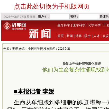
点击此处切换为手机版网页
生命科学
|
医学科学
|
化学科学
|
工
首页
|
新闻
|
博客
|
院士
|
人才
|
会议
作者：李媛 来源：
中国科学报
发布时间：2026-5-21
绘制上千物种完整演化图谱 ——
他们为生命复杂性涌现找到
■本报记者 李媛
生命从单细胞到多细胞的跃迁堪称一