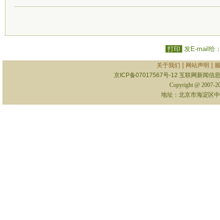
打印
发E-mail给
|
|
关于我们
网站声明
京ICP备07017567号-12
互联网新闻信息服
Copyright @ 2007-
地址：北京市海淀区中关村