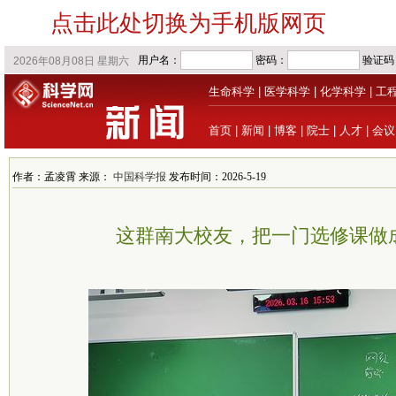
点击此处切换为手机版网页
生命科学
|
医学科学
|
化学科学
|
工
首页
|
新闻
|
博客
|
院士
|
人才
|
会议
作者：孟凌霄 来源：
中国科学报
发布时间：2026-5-19
这群南大校友，把一门选修课做成