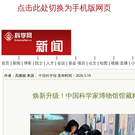
点击此处切换为手机版网页
生命科学
|
医学科学
|
化学科学
|
工程材料
|
信息科学
|
地球科学
|
数理科学
|
首页
|
新闻
|
博客
|
院士
|
人才
|
会议
|
基金·项目
|
论文
|
绘图
|
视频·直播
|
小
作者：高雅丽 来源：
中国科学报
发布时间：2026-5-19
焕新升级！中国科学家博物馆馆藏