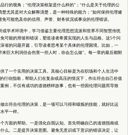
品行的视角；“伦理决策框架是什么样的”；“什么是关于伦理的公
清楚尤其是对大众解释清楚，是一种特殊的能力；“如何保持伦理健
避免可能危及你的信用、声誉、财务状况或事业的伦理错误。
所或学术环境中，学习借鉴主要伦理思想流派和世界不同智慧传统
免可能的滑坡和错误，塑造读者希冀实现的人生与品格。这5个问
人深省的问题开篇，引导读者思考某个具体的伦理困境。比如，一
带来巨大利润但会伤害一些人时，你会怎么做”。每一章的最后都附
提供了一个实用的决策工具。其核心目标是为在职场和个人生活中
作的行动指南，帮助人们在复杂或高压的情况下，作出符合自己价值
际案例，不仅有成功的道德榜样故事，也有一些因伦理问题而导致
，做出符合伦理的决策，是一项可以习得和锻炼的技能，就好比运
高水平一样。
三个方面的帮助。一是强化自我认知。首先明确自己的道德指南或
是什么。二是提升决策意图。避免无意识或下意识的错误决定，让