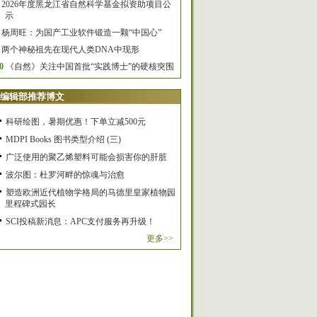
2026年度黑龙江省自然科学基金拟资助项目公
示
杨周旺：为国产工业软件锻造一颗“中国心”
两个神秘祖先在现代人类DNA中现形
0
《自然》关注中国首批“实践博士”的硬核突围
编辑部推荐博文
科研绘图，暑期优惠！下单立减500元
MDPI Books 图书类型介绍 (三)
广泛使用的聚乙烯塑料可能会损害你的肝脏
波尔图：杜罗河畔的惊魂与治愈
塑造欧洲近代植物学格局的马德里皇家植物园
里程碑式园长
SCI投稿新消息：APC支付服务再升级！
更多>>