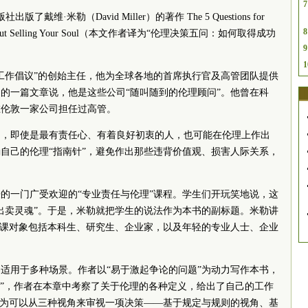
7
戴维·米勒（David Miller）的著作 The 5 Questions for
8
ceed Without Selling Your Soul（本文作者译为“伦理决策五问：如何取得成功
9
1
工作倡议”的创始主任，他为全球各地的首席执行官及高管团队提供
的一篇文章说，他是这些公司“随叫随到的伦理顾问”。他曾在科
在伦敦一家公司担任过高管。
中，即使是最有责任心、有着良好初衷的人，也可能在伦理上作出
自己的伦理“指南针”，避免作出那些违背价值观、损害人际关系，
的一门广受欢迎的“专业责任与伦理”课程。学生们开玩笑地说，这
出卖灵魂”。于是，米勒就把学生的说法作为本书的副标题。米勒讲
，授课对象包括本科生、研究生、企业家，以及年轻的专业人士、企业
适用于多种场景。作者以“易于激起争论的问题”为动力写作本书，
理”，作者在本章中考察了关于伦理的各种定义，给出了自己的工作
认为可以从三种视角来审视一项决策——基于规定与规则的视角、基