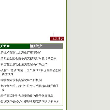
站内规定
|
手机版
关新闻
相关论文
新技术有望让水泥生产更“绿色”
第四届全国创新争先奖拟表彰对象名单公示
我国首次成功批量克隆超高产奶山羊
破解“不能动”难题，国产脑PET实现自由动态脑
功能成像
科学家揭示卡宾活化氢气新机制
新机制发现，越“空”的泡沫反而越能阻拦电子
束
科学家观测到大质量物质的量子隧穿现象
数据驱动似然优化框架实现高阶网络结构重构