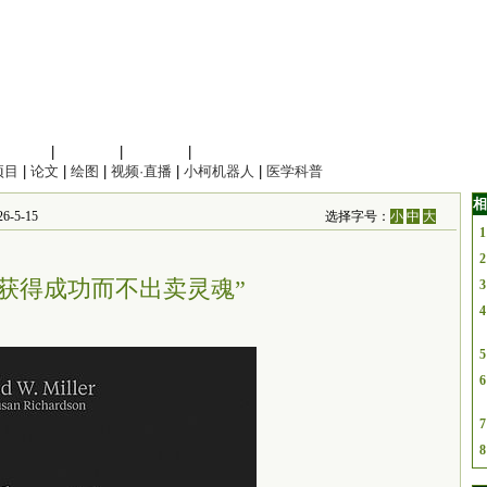
信息科学
|
地球科学
|
数理科学
|
管理综合
项目
|
论文
|
绘图
|
视频·直播
|
小柯机器人
|
医学科普
相
-5-15
选择字号：
小
中
大
1
2
“获得成功而不出卖灵魂”
3
4
5
6
7
8