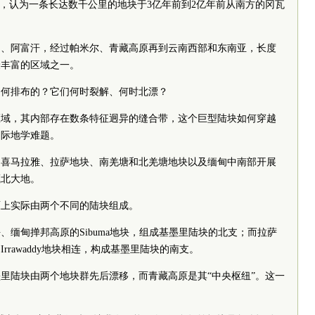
说，认为一条长达数千公里的地块于3亿年前到2亿年前从南方的冈瓦
朗、阿富汗，经过帕米尔、青藏高原再到云南西部和东南亚，长度
最丰富的区域之一。
如何排布的？它们何时裂解、何时北漂？
区域，其内部存在数条特征迥异的缝合带，这个巨型陆块如何穿越
国际地学难题。
的喜马拉雅、拉萨地块、南羌塘和北羌塘地块以及缅甸中南部开展
藏北大地。
原上实际由两个不同的陆块组成。
、缅甸掸邦高原的Sibuma地块，组成基墨里陆块的北支；而拉萨
rawaddy地块相连，构成基墨里陆块的南支。
里陆块由两个地块群先后漂移，而青藏高原是其“中央枢纽”。这一