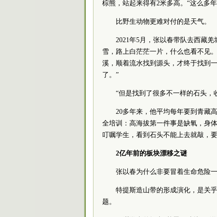
棕熊，站起来得有2米多高。“这么多
比野生动物更难对付的是天气。
2021年5月，张以春带队去西
雪，路上白茫茫一片，什么也看不见
溪，顺着流水找到源头，才终于找到一
了。”
“但是找到了很多不一样的石头，
20多年来，他平均每年要到青藏
全培训：高海拔第一件事是缺氧，身
叮嘱学生，看到石头不能上去就敲，
2亿年前的板块漂移之谜
张以春为什么非要冒着生命危险
特提斯造山带的形成演化，是关
题。