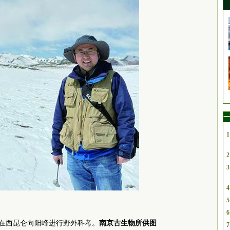
一
1
2
3
4
5
6
春在西昆仑向阳峰进行野外科考。
南京古生物所供图
7