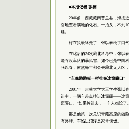
■本报记者 张楠
20年前，西藏藏南普兰县，海拔
奋地查看满地的化石。一抬头，不到1
锤。
好在狼最终走了，张以春松了口
在此后的24次藏北科考中，张以
能吞没车队的暴风雪。如今已是中国
张以春，依然每年都会去藏北无人区，
“车像跷跷板一样挂在冰窟窿口”
2001年，吉林大学大三学生张
进中，一辆车差点掉进冰窟窿——冰
窟窿口。“如果掉进去，一车人都没了
那是他第一次见识青藏高原的凶
有路牌。车陷进沼泽是家常便饭。