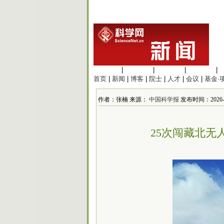
生命科学
|
医学科学
|
化学科学
|
工程材料
|
首页
|
新闻
|
博客
|
院士
|
人才
|
会议
|
基金·
作者：张楠 来源：
中国科学报
发布时间：2026-5
25次闯藏北无