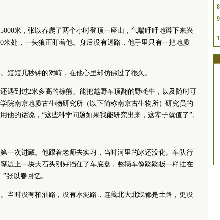
8
9
近5000米，张以春爬了两个小时登顶一座山，气喘吁吁地蹲下来兴
1
00米处，一头狼正盯着他。身后没有退路，他手里只有一把地质
气。短短几秒钟的对峙，在他心里却仿佛过了很久。
春还遇到过2米多高的棕熊、能把越野车顶翻的野牦牛，以及随时可
科学院南京地质古生物研究所（以下简称南京古生物所）研究员的
用他的话说，“这些科学问题如果我能研究出来，这辈子就值了”。
以春第一次进藏。他跟着老师去实习，当时河里的冰还没化。车队行
窟窿边上一块大石头刚好挡住了车底盘，整辆车像跷跷板一样挂在
。”张以春回忆。
险。当时没有柏油路，没有水泥路，连藏北大北线都是土路，更没