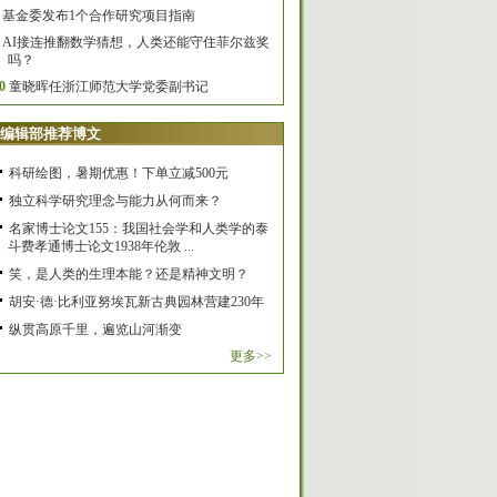
基金委发布1个合作研究项目指南
AI接连推翻数学猜想，人类还能守住菲尔兹奖
吗？
0
童晓晖任浙江师范大学党委副书记
编辑部推荐博文
科研绘图，暑期优惠！下单立减500元
独立科学研究理念与能力从何而来？
名家博士论文155：我国社会学和人类学的泰
斗费孝通博士论文1938年伦敦 ...
笑，是人类的生理本能？还是精神文明？
胡安·德·比利亚努埃瓦新古典园林营建230年
纵贯高原千里，遍览山河渐变
更多>>