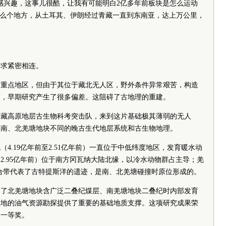
感兴趣，这事儿很酷，让我有可能明白2亿多年前板块是怎么运动
这么个地方，从土耳其、伊朗经过青藏一直到东南亚，达上万公里，
需求紧密相连。
的重点地区，但由于其位于藏北无人区，野外条件异常艰苦，构造
高，早期研究产生了很多偏差。这阻碍了古地理的重建。
青藏高原地层古生物科考突击队，来到这片基础极其薄弱的无人
了南、北羌塘地块不同的晚古生代地层系统和古生物地理。
4.19亿年前至2.51亿年前）一直位于中低纬度地区，发育暖水动
2.95亿年前）位于南方冈瓦纳大陆北缘，以冷水动物群占主导；羌
合带代表了古特提斯洋的遗迹，是南、北羌塘碰撞时原位形成的。
出了北羌塘地块含广泛二叠纪煤层、南羌塘地块二叠纪时内部发育
盆地的油气资源勘探提供了重要的基础地质支撑。这项研究成果荣
奖一等奖。