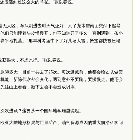
年还没遇到过这么大的熊呢。”张以春说。
藏羌塘无人区，车队刚进去时天气还好，到了龙木错南面突然下起暴
。他们只能硬着头皮慢慢开，也不知道开了多久，直到遇到一条小
块平地扎营。“那年科考途中下了好几场大雪，帐篷都快被压塌
收获很大，不虚此行。”张以春说。
高原30多天，目前一共去了25次。每次进藏前，他都会给团队做安
体机能、新陈代谢都会变化，遇到意外不要跑，要慢慢走。他还会
要先往山上看看，敲下去会不会造成坍塌。
一次次进藏？这要从一个国际地学难题说起。
乎欧亚大陆地形格局与巨量矿产、油气资源成因的重大前沿科学问