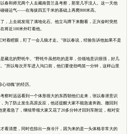
的张以春和师兄两个人去藏南普兰县考察，那里几乎没人。这一天他
碰碰运气——在海拔四五千米的基础上再爬800米高。
顶了，上去就发现了满地化石。他立马蹲下来翻看，正兴奋时突然
在将近100米外盯着他。
它对着瞪眼，盯了一会儿狼才走。”张以春说，经验告诉他如果不是
是藏北的野牦牛。“野牦牛虽然吃的是草，但领地意识很强，好几
。”所以每次开车进入沟口前，他们要使劲鸣笛一分钟，这样山里
惊心动魄”的经历。
团队考察时远远看到一个体形很大的东西朝他们走来，张以春潜意识
撤，为了防止发生高原反应，他还提醒大家不能急速奔跑。撤回到
他更着急了，继续带领大家又花了20多分钟才回到车附近，相对安
这才看清楚，同时也惊出一身冷汗，因为来的是一头体格非常大的