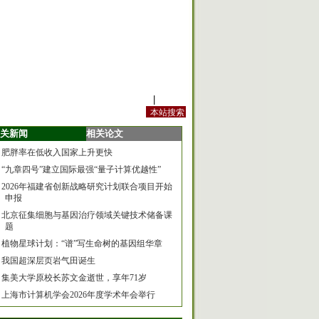
站内规定
|
手机版
关新闻
相关论文
肥胖率在低收入国家上升更快
“九章四号”建立国际最强“量子计算优越性”
2026年福建省创新战略研究计划联合项目开始
申报
北京征集细胞与基因治疗领域关键技术储备课
题
植物星球计划：“谱”写生命树的基因组华章
我国超深层页岩气田诞生
集美大学原校长苏文金逝世，享年71岁
上海市计算机学会2026年度学术年会举行