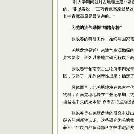
“我大学期间就对古地理重建非常
的。”张以春说，“正巧青藏高原就是
其中青藏高原是最复杂的。”
为羌塘油气勘探“铺路架桥”
张以春的科研工作，始终与国家
羌塘盆地是近年来油气资源勘探
异常复杂，长久以来地层研究程度不
张以春带领南京古生物所李四光
区，取得了一系列创新性成果：确定
具体而言，北羌塘地块在晚古生代（
物群；而南羌塘地块在二叠纪早期（约
塘盆地中央的龙木错-双湖古特提斯缝
张以春等在羌塘盆地的研究中提
裂谷的创新性认识。这些研究为羌塘
获2024年度自然资源部科学技术进步