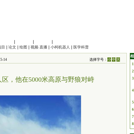
信息科学
|
地球科学
|
数理科学
|
管理综合
项目
|
论文
|
绘图
|
视频·直播
|
小柯机器人
|
医学科普
相
-14
选择字号：
小
中
大
1
2
人区，他在5000米高原与野狼对峙
3
4
5
6
7
8