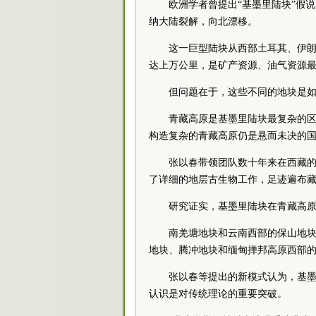
欧洲学者曾提出“基墨里陆块”假
纳大陆裂解，向北漂移。
这一巨型陆块从西部土耳其、伊
达上万公里，是矿产资源、油气资源
但问题在于，这些不同的地块是
青藏高原是基墨里陆块最复杂的
构造复杂的青藏高原仍是悬而未决的
张以春带领团队数十年来在西藏
了详细的地层古生物工作，足迹遍布
研究证实，基墨里陆块在青藏高
南羌塘地块和云南西部的保山地块
地块、腾冲地块和缅甸掸邦高原西部的Ir
张以春等提出的新模式认为，基墨
认识是对传统理论的重要突破。