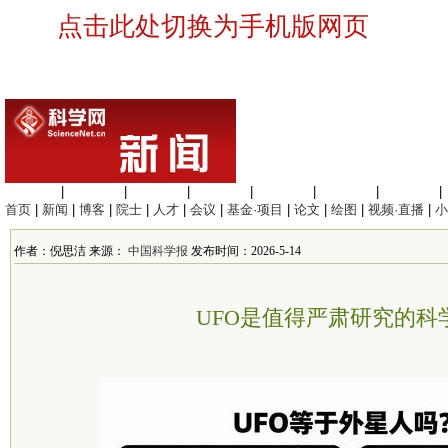
点击此处切换为手机版网页
生命科学
|
医学科学
|
化学科学
|
工程材料
|
信息科学
|
地球科学
|
数理科学
|
首页
|
新闻
|
博客
|
院士
|
人才
|
会议
|
基金·项目
|
论文
|
绘图
|
视频·直播
|
小
作者：倪思洁 来源：
中国科学报
发布时间：2026-5-14
UFO是值得严肃研究的科