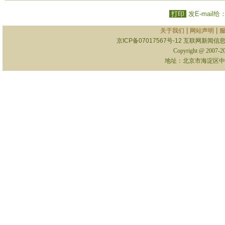
打印
发E-mail给
|
|
关于我们
网站声明
京ICP备07017567号-12
互联网新闻信息服
Copyright @ 2007-
地址：北京市海淀区中关村