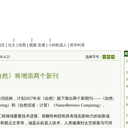
信息科学
|
地球科学
|
数理科学
|
管理综合
项目
|
论文
|
绘图
|
视频·直播
|
小柯机器人
|
医学科普
相
-4-21
选择字号：
小
中
大
1
2
自然》将增添两个新刊
3
4
5
布消息称，计划2027年在《自然》旗下推出两个新期刊——《自然-
6
ineering）和《自然综述：计算》（NatureReviews Computing）。
工程领域重要技术进展、前瞻性构想和具有现实影响力的创新成
7
论和观点文章等，涵盖从机器人技术、人类健康到太空探索与可持
8