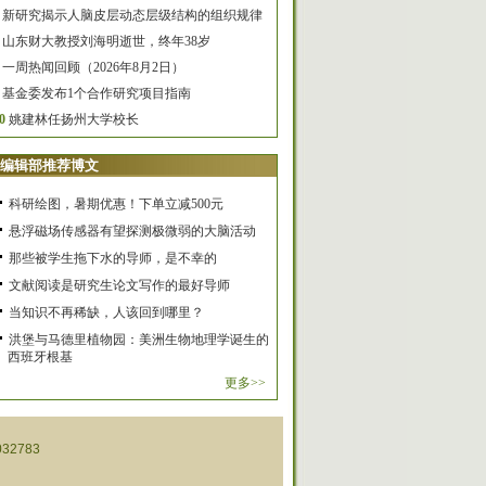
新研究揭示人脑皮层动态层级结构的组织规律
山东财大教授刘海明逝世，终年38岁
一周热闻回顾（2026年8月2日）
基金委发布1个合作研究项目指南
0
姚建林任扬州大学校长
编辑部推荐博文
科研绘图，暑期优惠！下单立减500元
悬浮磁场传感器有望探测极微弱的大脑活动
那些被学生拖下水的导师，是不幸的
文献阅读是研究生论文写作的最好导师
当知识不再稀缺，人该回到哪里？
洪堡与马德里植物园：美洲生物地理学诞生的
西班牙根基
更多>>
32783