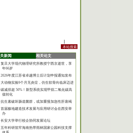
站内规定
|
手机版
关新闻
相关论文
复旦大学现代物理研究所教授宁西京逝世，享
年66岁
2026年度江苏省卓越博士后计划申报通知发布
大动物实验9个月无炎症，仿生软骨向临床迈进
碳减排超 50%！新型系统实现甲烷二氧化碳高
值转化
抗生素破坏肠道菌群，或加重慢加急性肝衰竭
首届极地建造技术发展与应用研讨会在西安举
办
长安大学举行校企协同发展论坛
五年科研筑牢海南热带雨林国家公园科技支撑
体系