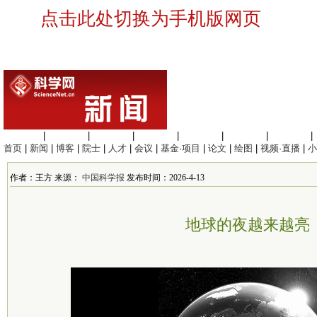
点击此处切换为手机版网页
生命科学
|
医学科学
|
化学科学
|
工程材料
|
信息科学
|
地球科学
|
数理科学
|
首页
|
新闻
|
博客
|
院士
|
人才
|
会议
|
基金·项目
|
论文
|
绘图
|
视频·直播
|
小
作者：王方 来源：
中国科学报
发布时间：2026-4-13
地球的夜越来越亮