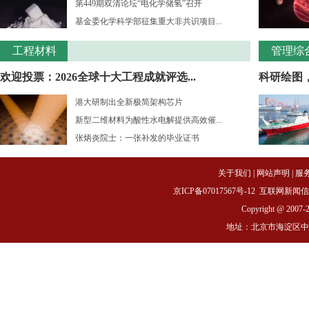
第449期双清论坛“电化学储氢”召开
基金委化学科学部征集重大非共识项目...
工程材料
管理综
欢迎投票：2026全球十大工程成就评选...
科研绘图
港大研制出全新极简架构芯片
新型二维材料为酸性水电解提供高效催...
张炳炎院士：一张补发的毕业证书
关于我们
|
网站声明
|
服
京ICP备07017567号-12
互联网新闻信息服务
Copyright @ 2007-
地址：北京市海淀区中关村