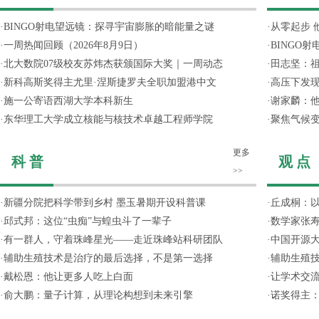
·
BINGO射电望远镜：探寻宇宙膨胀的暗能量之谜
·
从零起步 
·
一周热闻回顾（2026年8月9日）
·
BINGO
·
北大数院07级校友苏炜杰获颁国际大奖｜一周动态
·
田志坚：
·
新科高斯奖得主尤里·涅斯捷罗夫全职加盟港中文
·
高压下发
·
施一公寄语西湖大学本科新生
·
谢家麟：他
·
东华理工大学成立核能与核技术卓越工程师学院
·
聚焦气候变
更多
科 普
观 点
>>
·
新疆分院把科学带到乡村 墨玉暑期开设科普课
·
丘成桐：以
·
邱式邦：这位“虫痴”与蝗虫斗了一辈子
·
数学家张寿
·
有一群人，守着珠峰星光——走近珠峰站科研团队
·
中国开源大
·
辅助生殖技术是治疗的最后选择，不是第一选择
·
辅助生殖
·
戴松恩：他让更多人吃上白面
·
让学术交流
·
俞大鹏：量子计算，从理论构想到未来引擎
·
诺奖得主