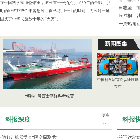
在中国科学家博物馆里，陈列着一张拍摄于1939年的合影。那
·
田志坚：
时的邱式邦或许未曾想到，自己将用一生的时间，去应对一场
·
丘成桐：
困扰了中华民族数千年的“天灾”。
·
一周热闻回
新闻图集
中国科学家首次认证胶球
存在
“科学”号西太平洋科考收官
更多
科报深度
科报
>>
·
他们让机器学会“隔空探测术”
·
验证达尔文