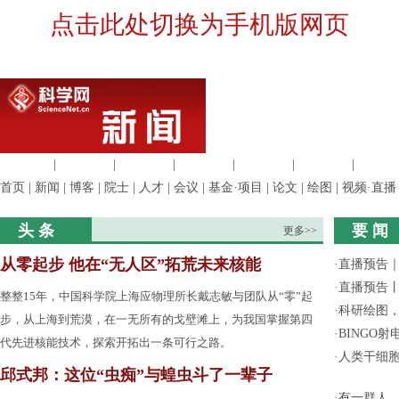
点击此处切换为手机版网页
生命科学
|
医学科学
|
化学科学
|
工程材料
|
信息科学
|
地球科学
|
数理科
首页
|
新闻
|
博客
|
院士
|
人才
|
会议
|
基金·项目
|
论文
|
绘图
|
视频·直播
头 条
要 闻
更多>>
从零起步 他在“无人区”拓荒未来核能
·
直播预告｜
·
直播预告
整整15年，中国科学院上海应物理所长戴志敏与团队从“零”起
·
科研绘图，
步，从上海到荒漠，在一无所有的戈壁滩上，为我国掌握第四
·
BINGO
代先进核能技术，探索开拓出一条可行之路。
·
人类干细
邱式邦：这位“虫痴”与蝗虫斗了一辈子
·
有一群人