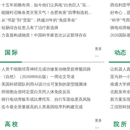
·
十五年前瞻布局，如今他们让风电“白色巨人”实...
·
西伯利亚甲
·
能随时召唤各类灾害天气！合肥有座“四季制造机...
·
好奇心，
·
从“书架”到“货架”：跨越20年的“免疫革命”
·
“科学”号
·
短肠综合征患儿有了治疗新选择
·
骑电动滑
·
力直接构成物质！中国科学家首次认证胶球存在
·
2026国
更多
国 际
动态
>>
·
人类干细胞培育神经元成功修复动物受损脊髓回路
·
让机器人
·
《自然》（20260806出版）一周论文导读
·
亚马孙一小
·
美国科研团队利用AI设计出可复制的新型噬菌体
·
南通大学
·
癌细胞会借特定蛋白关闭人体免疫反应
·
北航发布全
·
骑行电动滑板车或比摩托车、自行车面临更高风险
·
新方案实
·
迄今最全质量最高的人类基因组序列构建完成
·
工信部科技
更多
高 校
院 所
>>