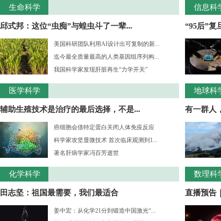
生命科学
信息科
邱式邦：这位“虫痴”与蝗虫斗了一辈...
“95后”
美国科研团队利用AI设计出可复制的新...
迄今最全质量最高的人类基因组序列构...
我国科学家发现肝脏再生“力学开关”
医学科学
地球科
辅助生殖技术是治疗的最后选择，不是...
有一群人，
癌细胞会借特定蛋白关闭人体免疫反应
科学家攻坚显微技术 首次临床观测到1...
著名肝病学家冯百芳逝世
化学科学
数理科
田志坚：祖国最需要，我们最适合
直播预告｜
姜中宏：从化学21分到锻造中国激光“...