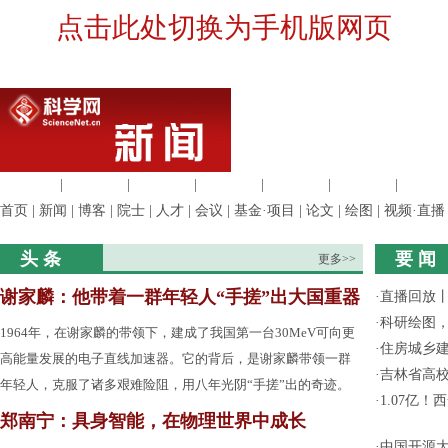
点击此处切换为手机版网页
生命科学
|
医学科学
|
化学科学
|
工程材料
|
信息科学
|
地球科学
|
数理科
首页
|
新闻
|
博客
|
院士
|
人才
|
会议
|
基金·项目
|
论文
|
绘图
|
视频·直播
头 条
要 闻
更多>>
谢家麟：他带着一群年轻人“手搓”出大国重器
·
直播回放
·
科研绘图，
1964年，在谢家麟的带领下，建成了我国第一台30MeV可向更
·
住房城乡
高能量发展的电子直线加速器。它的背后，是谢家麟带领一群
·
吉林省高
年轻人，克服了诸多艰难险阻，用八年光阴“手搓”出的奇迹。
·
1.07亿
郑南宁：具身智能，在物理世界中成长
·
中国开源大