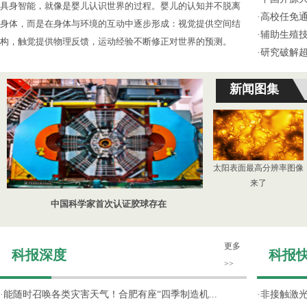
具身智能，就像是婴儿认识世界的过程。婴儿的认知并不脱离
·
高校任免通
身体，而是在身体与环境的互动中逐步形成：视觉提供空间结
·
辅助生殖
构，触觉提供物理反馈，运动经验不断修正对世界的预测。
·
研究破解超
新闻图集
太阳表面最高分辨率图像
来了
中国科学家首次认证胶球存在
更多
科报深度
科报
>>
·
能随时召唤各类灾害天气！合肥有座“四季制造机...
·
非接触激光