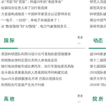
·
从“书架”到“货架”：跨越20年的“免疫革命”
·
研究人员提
·
短肠综合征患儿有了治疗新选择
·
新型高安全
·
力直接构成物质！中国科学家首次认证胶球存在
·
科研团队破
·
“一电子、一比特”，单电子存储器来了！
·
两位中国气
·
从“数值预报”到“AI预报”，电力气象预报变天...
·
新研究揭
更多
国 际
动态
>>
·
美国科研团队利用AI设计出可复制的新型噬菌体
·
超5000
·
癌细胞会借特定蛋白关闭人体免疫反应
·
第十二届
·
骑行电动滑板车或比摩托车、自行车面临更高风险
·
第七届国
·
迄今最全质量最高的人类基因组序列构建完成
·
2026国
·
SpaceX火箭残骸撞击月球 月面出现撞击坑
·
南开大学
·
利用阳光可直接产生光子纠缠
·
2026年
更多
高 校
院 所
>>