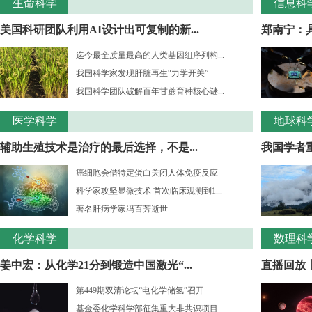
生命科学
信息科
美国科研团队利用AI设计出可复制的新...
郑南宁：
迄今最全质量最高的人类基因组序列构...
我国科学家发现肝脏再生“力学开关”
我国科学团队破解百年甘蔗育种核心谜...
医学科学
地球科
辅助生殖技术是治疗的最后选择，不是...
我国学者重
癌细胞会借特定蛋白关闭人体免疫反应
科学家攻坚显微技术 首次临床观测到1...
著名肝病学家冯百芳逝世
化学科学
数理科
姜中宏：从化学21分到锻造中国激光“...
直播回放丨
第449期双清论坛“电化学储氢”召开
基金委化学科学部征集重大非共识项目...