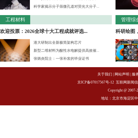
科学家揭示分子筛微孔道对荧光大分子...
工程材料
管理综
欢迎投票：2026全球十大工程成就评选...
科研绘图
港大研制出全新极简架构芯片
新型二维材料为酸性水电解提供高效催...
张炳炎院士：一张补发的毕业证书
关于我们
|
网站声明
|
服
京ICP备07017567号-12
互联网新闻信息服务
Copyright @ 2007-
地址：北京市海淀区中关村