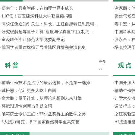
·
郑南宁：具身智能，在物理世界中成长
·
谢家麟：他
·
1.07亿！西安建筑科技大学获巨额捐赠
·
聚焦气候变
·
高校任免通知引关注：科长、主任自愿转任思政辅...
·
姜中宏：从
·
研究破解超导量子计算“速度与保真度”相互制约...
·
中国科学院
·
童晓晖任浙江师范大学党委副书记
·
张永合：在
·
我国学者重建嫦娥五号着陆区月壤完整演化史
·
塔克拉玛
更多
科 普
观 点
>>
·
辅助生殖技术是治疗的最后选择，不是第一选择
·
中国开源大
·
戴松恩：他让更多人吃上白面
·
辅助生殖
·
俞大鹏：量子计算，从理论构想到未来引擎
·
让学术交流
·
莫把渐进性创新当作贬义词
·
诺奖得主
·
汤涛院士专访王虹：菲尔兹奖得主的数学之路
·
之江实验
·
3人接力研究，拿下国家自然科学至高荣誉
·
AI接连推