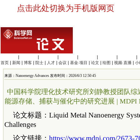
点击此处切换为手机版网页
生命科学
|
医学科学
|
化学科学
|
工程材料
|
信息科学
|
地球科学
|
数理科学
|
首页
|
新闻
|
博客
|
院士
|
人才
|
会议
|
基金·项目
|
论文
|
绘图
|
视频·直播
|
小
来源：Nanoenergy Advances 发布时间：2026/6/3 12:50:45
中国科学院理化技术研究所刘静教授团队综
能源存储、捕获与催化中的研究进展 | MDPI Nanoe
论文标题：Liquid Metal Nanoenergy System
Challenges
论文链接：
https://www.mdpi.com/2673-7