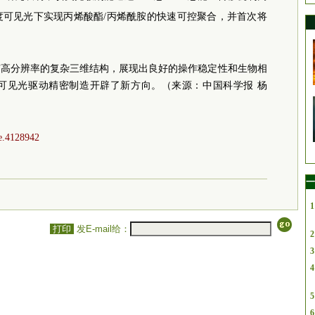
度可见光下实现丙烯酸酯/丙烯酰胺的快速可控聚合，并首次将
有高分辨率的复杂三维结构，展现出良好的操作稳定性和生物相
可见光驱动精密制造开辟了新方向。（来源：中国科学报 杨
ie.4128942
一
1
打印
发E-mail给：
2
3
4
5
6