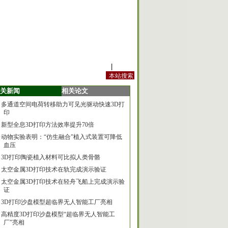
站内规定
|
手机版
关新闻
相关论文
多通道空间电荷转移助力可见光驱动快速3D打
印
新型全息3D打印方法效率提升70倍
动物实验表明：“仿生融合”植入式装置可降低
血压
3D打印陶瓷植入材料可比拟人类骨骼
太空金属3D打印技术在轨完成演示验证
太空金属3D打印技术在轻舟飞船上完成演示验
证
3D打印沙盘模型超临界无人智能工厂亮相
高精度3D打印沙盘模型“超临界无人智能工
厂”亮相