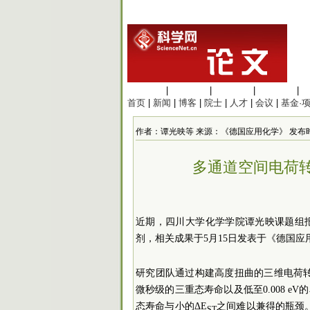
生命科学
|
医学科学
|
化学科学
|
工程材料
|
首页
|
新闻
|
博客
|
院士
|
人才
|
会议
|
基金·
作者：谭光映等 来源：《德国应用化学》 发布时间：202
多通道空间电荷转
近期，四川大学化学学院谭光映课题组
剂，相关成果于5月15日发表于《德国应
研究团队通过构建高度扭曲的三维电荷转移
微秒级的三重态寿命以及低至0.008 e
态寿命与小的ΔE
之间难以兼得的瓶颈
ST