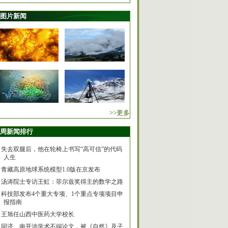
图片新闻
>>更多
周新闻排行
失去双腿后，他在轮椅上书写“高可信”的代码
人生
青藏高原地球系统模型1.0版在京发布
汤涛院士专访王虹：菲尔兹奖得主的数学之路
科技部发布4个重大专项、1个重点专项项目申
报指南
王旭任山西中医药大学校长
同济、南开涉学术不端论文，被《自然》及子