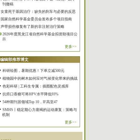
刊撤稿
女童死于基因治疗：缺失的刹车与必要的反思
国家自然科学基金委员会发布多个项目指南
声带损伤修复有了新的非注射治疗策略
0
2026年度黑龙江省自然科学基金拟资助项目公
示
更多>>
编辑部推荐博文
科研绘图，暑期优惠！下单立减500元
植物园中的树木如何应对气候变化带来的挑战
色彩科研 | 工科生专属：插图配色灵感库
抗癌口香糖可将HPV水平降低93%
54种期刊居领域Top 10，IF高至47
SMHS丨稳定期心力衰竭的运动康复：策略与
机制
更多>>