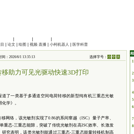
信息科学
|
地球科学
|
数理科学
|
管理综合
项目
|
论文
|
绘图
|
视频·直播
|
小柯机器人
|
医学科普
相
6/6/1 13:35:13
选择字号：
小
中
大
1
移助力可见光驱动快速3D打印
2
3
4
报道了一类基于多通道空间电荷转移的新型纯有机三重态光敏
5
用化学》。
6
网络，该光敏剂实现了0.86的系间窜越（ISC）量子产率、
7
V的单重态-三重态能隙，突破了传统光敏剂在高ISC效率、长激发
8
。研究表明，该类光敏剂能通过三重态-三重态能量转移机制高