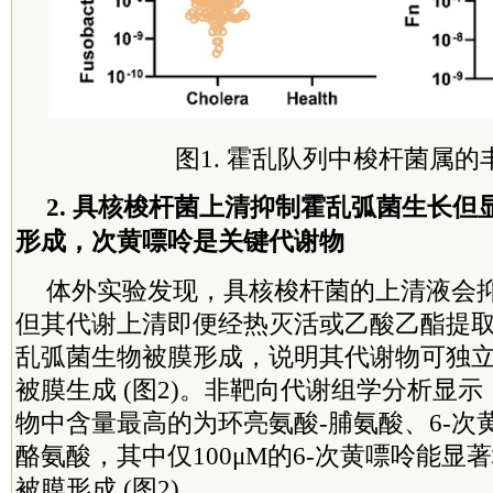
图1. 霍乱队列中梭杆菌属的
2. 具核梭杆菌上清抑制霍乱弧菌生长
形成，次黄嘌呤是关键代谢物
体外实验发现，具核梭杆菌的上清液会
但其代谢上清即便经热灭活或乙酸乙酯提
乱弧菌生物被膜形成，说明其代谢物可独
被膜生成 (图2)。非靶向代谢组学分析显
物中含量最高的为环亮氨酸-脯氨酸、6-次黄
酪氨酸，其中仅100μM的6-次黄嘌呤能显
被膜形成 (图2)。